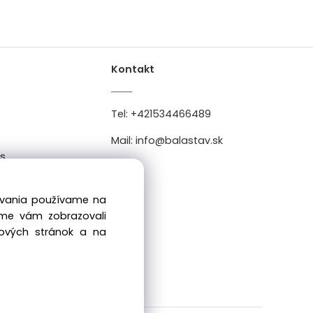
Kontakt
Tel:
+421534466489
Mail:
info@balastav.sk
es
0
dovania používame na
sme vám zobrazovali
bových stránok a na