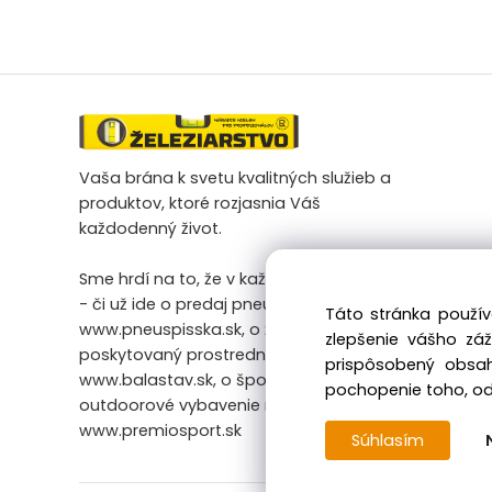
Vaša brána k svetu kvalitných služieb a
produktov, ktoré rozjasnia Váš
každodenný život.
Sme hrdí na to, že v každej našej činnosti
- či už ide o predaj pneumatík na
Táto stránka použív
www.pneuspisska.sk, o železiarsky tovar
zlepšenie vášho zá
poskytovaný prostredníctvom
prispôsobený obsah
www.balastav.sk, o športové a
pochopenie toho, odk
outdoorové vybavenie na
www.premiosport.sk
Súhlasím