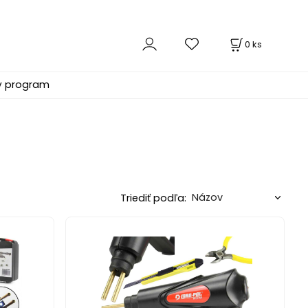
0
ks
ý program
Triediť podľa: