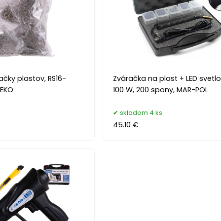
čky plastov, RS16-
Zváračka na plast + LED svetlo
GEKO
100 W, 200 spony, MAR-POL
skladom 4 ks
45.10 €