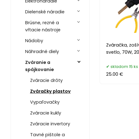
Elektronáradie
Dielenské náradie
Brúsne, rezné a
vŕtacie nástroje
Nádoby
Zváračka, zoší
Náhradné diely
svetlo, 70W, 2
Zváranie a
skladom 15 ks
spájkovanie
25.00 €
Zváracie drôty
Zváračky plastov
Vypaľovačky
Zváracie kukly
Zváracie invertory
Tavné pištole a