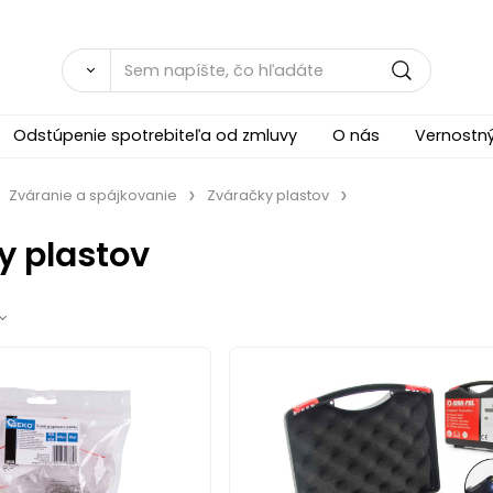
Odstúpenie spotrebiteľa od zmluvy
O nás
Vernostn
Zváranie a spájkovanie
Zváračky plastov
y plastov