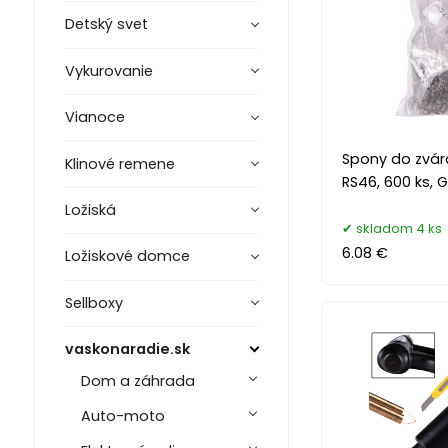
Detský svet
Vykurovanie
Vianoce
Spony do zvára
Klinové remene
RS46, 600 ks, 
Ložiská
skladom 4 ks
6.08 €
Ložiskové domce
Sellboxy
vaskonaradie.sk
Dom a záhrada
Auto-moto