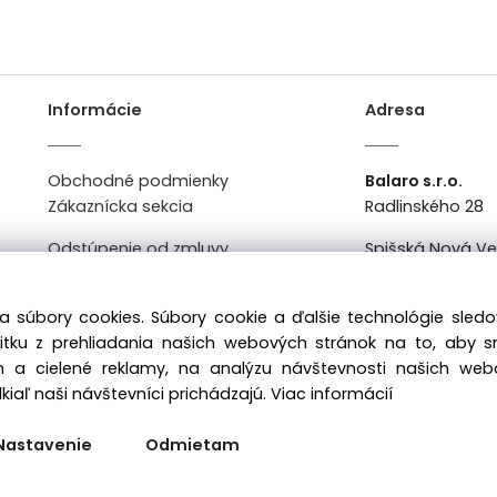
Informácie
Adresa
Obchodné podmienky
Balaro s.r.o.
Zákaznícka sekcia
Radlinského 28
Odstúpenie od zmluvy
Spišská Nová V
Kontakt
Po-Pi: 8:00 - 16:0
a súbory cookies. Súbory cookie a ďalšie technológie sle
žitku z prehliadania našich webových stránok na to, aby 
 a cielené reklamy, na analýzu návštevnosti našich we
iaľ naši návštevníci prichádzajú.
Viac informácií
Nastavenie
Odmietam