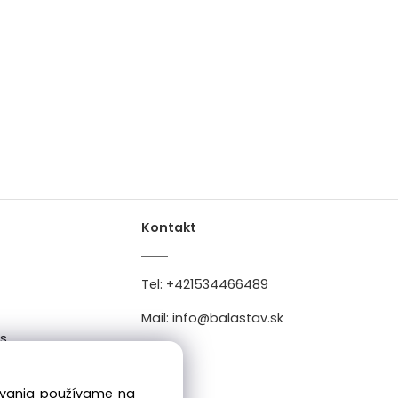
Kontakt
Tel:
+421534466489
Mail:
info@balastav.sk
es
0
dovania používame na