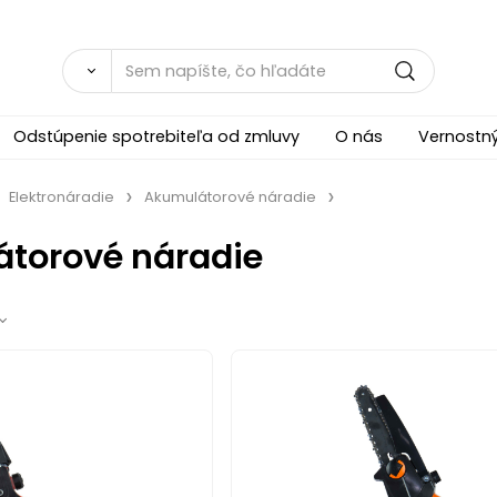
Odstúpenie spotrebiteľa od zmluvy
O nás
Vernostn
Elektronáradie
Akumulátorové náradie
torové náradie