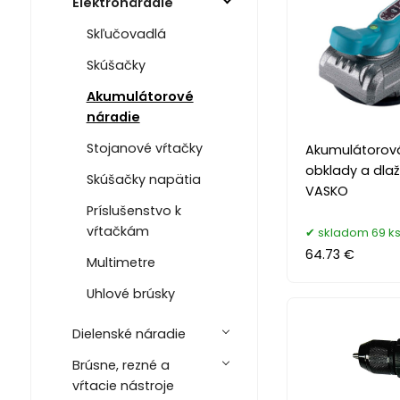
Elektronáradie
Skľučovadlá
Skúšačky
Akumulátorové
náradie
Stojanové vŕtačky
Akumulátorová
obklady a dlaž
Skúšačky napätia
VASKO
Príslušenstvo k
vŕtačkám
skladom 69 k
64.73 €
Multimetre
Uhlové brúsky
Dielenské náradie
Brúsne, rezné a
vŕtacie nástroje