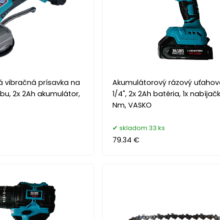
 vibračná prísavka na
Akumulátorový rázový uťahová
bu, 2x 2Ah akumulátor,
1/4", 2x 2Ah batéria, 1x nabíjač
Nm, VASKO
s
skladom 33 ks
79.34 €