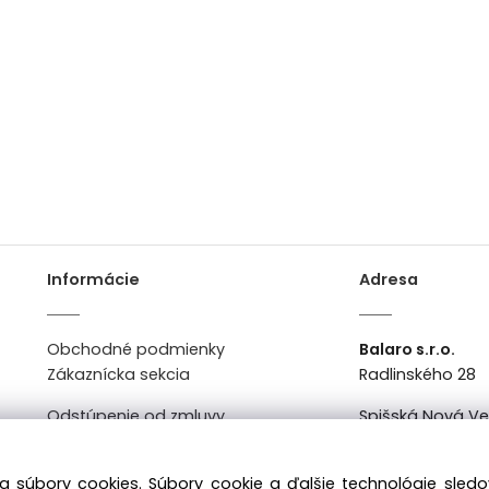
Informácie
Adresa
Obchodné podmienky
Balaro s.r.o.
Zákaznícka sekcia
Radlinského 28
Odstúpenie od zmluvy
Spišská Nová V
Kontakt
Po-Pi: 8:00 - 16:0
a súbory cookies. Súbory cookie a ďalšie technológie sle