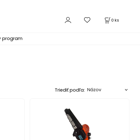
0
ks
ý program
Triediť podľa: