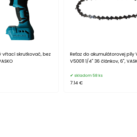
vŕtací skrutkovač, bez
Reťaz do akumulátorovej píly 
 VASKO
V50011 1/4" 36 článkov, 6", VAS
s
skladom 58 ks
7.14 €