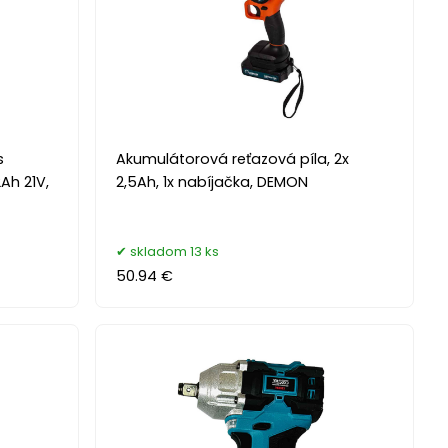
s
Akumulátorová reťazová píla, 2x
Ah 21V,
2,5Ah, 1x nabíjačka, DEMON
skladom 13 ks
50.94 €