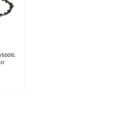
V50010,
KO