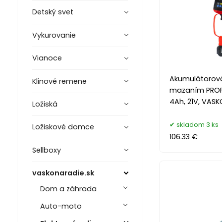
Detský svet
Vykurovanie
Vianoce
Akumulátorová
Klinové remene
mazaním PROFI,
4Ah, 21V, VASK
Ložiská
skladom 3 ks
Ložiskové domce
106.33 €
Sellboxy
vaskonaradie.sk
Dom a záhrada
Auto-moto