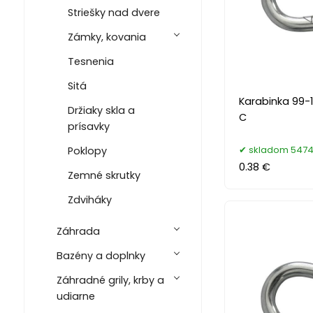
Striešky nad dvere
Zámky, kovania
Tesnenia
Sitá
Karabinka 99-
Držiaky skla a
C
prísavky
skladom 5474
Poklopy
0.38 €
Zemné skrutky
Zdviháky
Záhrada
Bazény a doplnky
Záhradné grily, krby a
udiarne