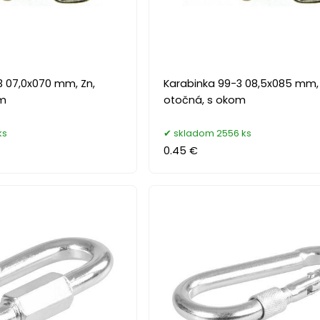
3 07,0x070 mm, Zn,
Karabinka 99-3 08,5x085 mm, 
om
otočná, s okom
ks
skladom 2556 ks
0.45 €