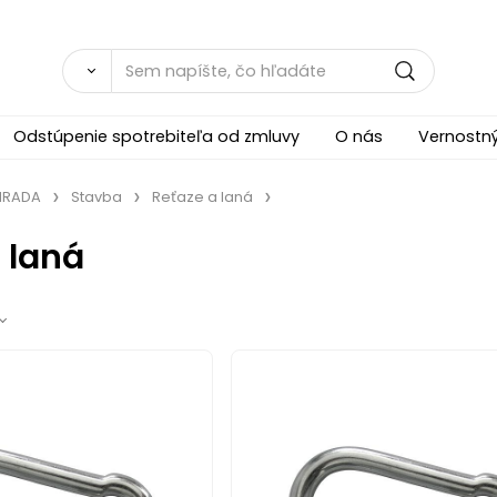
Odstúpenie spotrebiteľa od zmluvy
O nás
Vernostn
ÁHRADA
Stavba
Reťaze a laná
 laná