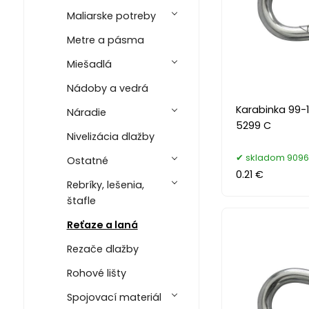
Maliarske potreby
Metre a pásma
Miešadlá
Nádoby a vedrá
Karabinka 99-
Náradie
5299 C
Nivelizácia dlažby
skladom 9096
Ostatné
0.21 €
Rebríky, lešenia,
štafle
Reťaze a laná
Rezače dlažby
Rohové lišty
Spojovací materiál