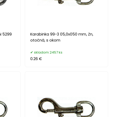
N 5299
Karabinka 99-3 05,0x050 mm, Zn,
otočná, s okom
skladom 2457 ks
0.26 €