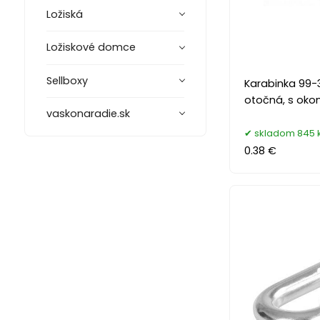
Ložiská
Ložiskové domce
Sellboxy
Karabinka 99-
otočná, s ok
vaskonaradie.sk
skladom 845 
0.38 €