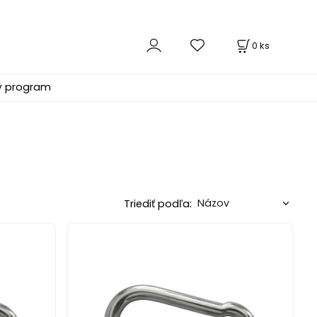
0
ks
ý program
Triediť podľa: