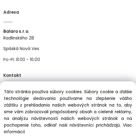
Adresa
Balaro s.r.o.
Radlinského 28
Spišská Nová Ves
Po-Pi: 8:00 - 16:00
Kontakt
Táto stránka používa súbory cookies. Súbory cookie a ďalšie
Tel:
+421534466489
technológie sledovania používame na zlepšenie vášho
zážitku z prehliadania našich webových stránok na to, aby
Mail:
info@balastav.sk
sme vám zobrazovali prispôsobený obsah a cielené reklamy,
na analýzu návštevnosti našich webových stránok a na
pochopenie toho, odkiaľ naši návštevníci prichádzajú.
Viac
informácií
Copyright © 2025 balastav.sk, All rights reserved