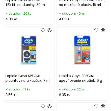
Lepidlo Ceys SPECIAL
Lepidlo Ceys SPECIAL VINYL,
TEXTIL, na tkaniny, 30 ml
na mäkčené plasty, 15 ml
skladom 20 ks
skladom 40 ks
4.09 €
4.09 €
Lepidlo Ceys SPECIAL
Lepidlo Ceys SPECIAL
plachtovina a kaučuk, 7 ml
upevňovanie skrutiek, 6 g
skladom 13 ks
skladom 22 ks
8.56 €
6.35 €