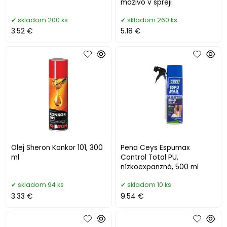
mazivo v spreji
skladom 200 ks
skladom 260 ks
3.52 €
5.18 €
Olej Sheron Konkor 101, 300
Pena Ceys Espumax
ml
Control Total PU,
nízkoexpanzná, 500 ml
skladom 94 ks
skladom 10 ks
3.33 €
9.54 €