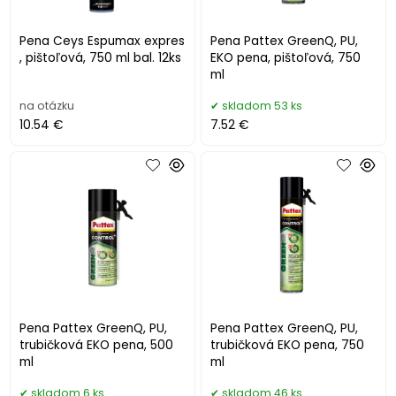
Pena Ceys Espumax expres
Pena Pattex GreenQ, PU,
, pištoľová, 750 ml bal. 12ks
EKO pena, pištoľová, 750
ml
na otázku
skladom 53 ks
10.54 €
7.52 €
Pena Pattex GreenQ, PU,
Pena Pattex GreenQ, PU,
trubičková EKO pena, 500
trubičková EKO pena, 750
ml
ml
skladom 6 ks
skladom 46 ks