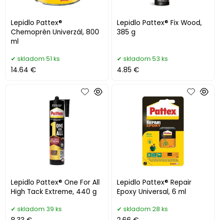
Lepidlo Pattex®
Lepidlo Pattex® Fix Wood,
Chemoprén Univerzál, 800
385 g
ml
skladom 51 ks
skladom 53 ks
14.64 €
4.85 €
Lepidlo Pattex® One For All
Lepidlo Pattex® Repair
High Tack Extreme, 440 g
Epoxy Universal, 6 ml
skladom 39 ks
skladom 28 ks