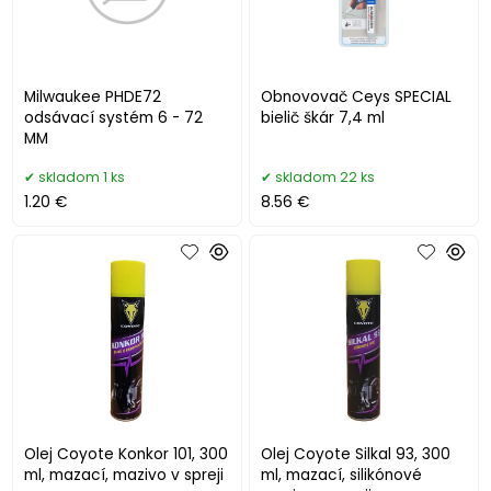
Milwaukee PHDE72
Obnovovač Ceys SPECIAL
odsávací systém 6 - 72
bielič škár 7,4 ml
MM
skladom 1 ks
skladom 22 ks
1.20 €
8.56 €
Olej Coyote Konkor 101, 300
Olej Coyote Silkal 93, 300
ml, mazací, mazivo v spreji
ml, mazací, silikónové