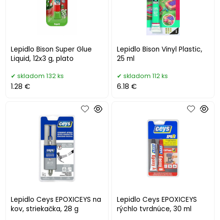
Lepidlo Bison Super Glue
Lepidlo Bison Vinyl Plastic,
Liquid, 12x3 g, plato
25 ml
skladom 132 ks
skladom 112 ks
1.28 €
6.18 €
Lepidlo Ceys EPOXICEYS na
Lepidlo Ceys EPOXICEYS
kov, striekačka, 28 g
rýchlo tvrdnúce, 30 ml