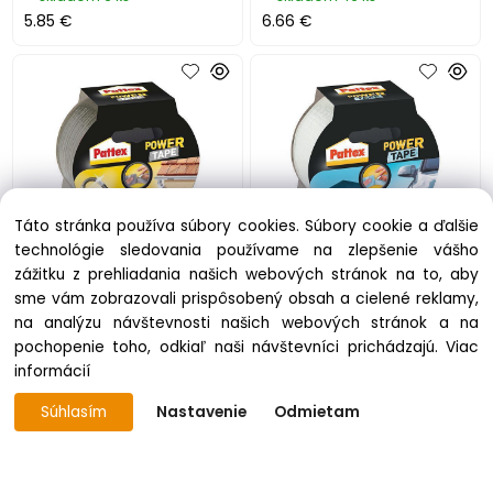
5.85 €
6.66 €
Táto stránka používa súbory cookies. Súbory cookie a ďalšie
technológie sledovania používame na zlepšenie vášho
Páska Pattex® Power Tape,
Páska Pattex® Power Tape,
zážitku z prehliadania našich webových stránok na to, aby
lepiaca, 50 mm, L-10 m,
lepiaca, 50 mm, L-10 m,
sme vám zobrazovali prispôsobený obsah a cielené reklamy,
strieborná
transparentná, lepiaca
na analýzu návštevnosti našich webových stránok a na
pochopenie toho, odkiaľ naši návštevníci prichádzajú.
Viac
skladom 69 ks
skladom 41 ks
informácií
5.23 €
7.42 €
Súhlasím
Nastavenie
Odmietam