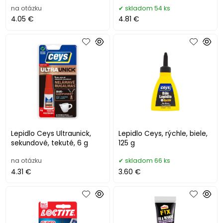
na otázku
skladom 54 ks
4.05 €
4.81 €
Lepidlo Ceys Ultraunick,
Lepidlo Ceys, rýchle, biele,
sekundové, tekuté, 6 g
125 g
na otázku
skladom 66 ks
4.31 €
3.60 €