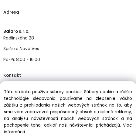
Adresa
Balaro s.r.o.
Radlinského 28
Spišská Nová Ves
Po-Pi: 8:00 - 16:00
Kontakt
Táto stránka používa súbory cookies. Súbory cookie a ďalšie
Tel:
+421534466489
technológie sledovania používame na zlepšenie vášho
zážitku z prehliadania našich webových stránok na to, aby
Mail:
info@balastav.sk
sme vám zobrazovali prispôsobený obsah a cielené reklamy,
na analýzu návštevnosti našich webových stránok a na
pochopenie toho, odkiaľ naši návštevníci prichádzajú.
Viac
informácií
Copyright © 2025 balastav.sk, All rights reserved