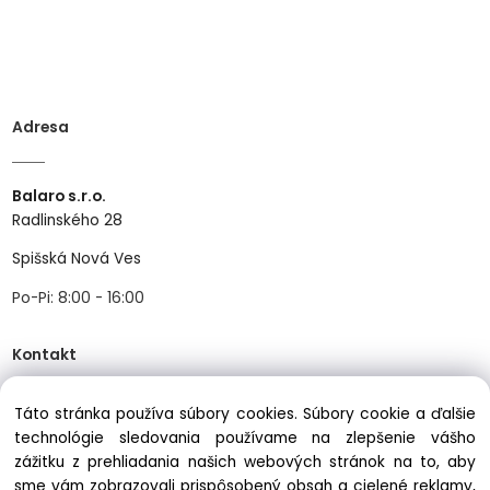
Adresa
Balaro s.r.o.
Radlinského 28
Spišská Nová Ves
Po-Pi: 8:00 - 16:00
Kontakt
Táto stránka používa súbory cookies. Súbory cookie a ďalšie
Tel:
+421534466489
technológie sledovania používame na zlepšenie vášho
zážitku z prehliadania našich webových stránok na to, aby
Mail:
info@balastav.sk
sme vám zobrazovali prispôsobený obsah a cielené reklamy,