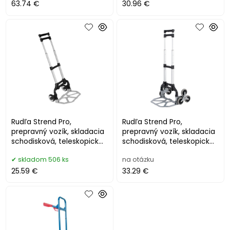
63.74 €
30.96 €
Rudľa Strend Pro,
Rudľa Strend Pro,
prepravný vozík, skladacia
prepravný vozík, skladacia
schodisková, teleskopická,
schodisková, teleskopická,
max. 75 kg
max. 80 kg
skladom 506 ks
na otázku
25.59 €
33.29 €