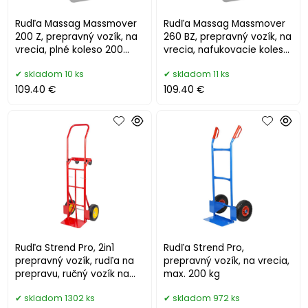
Rudľa Massag Massmover
Rudľa Massag Massmover
200 Z, prepravný vozík, na
260 BZ, prepravný vozík, na
vrecia, plné koleso 200
vrecia, nafukovacie koleso
mm, max. 200 kg
260 mm, max. 250 kg
skladom 10 ks
skladom 11 ks
109.40 €
109.40 €
Rudľa Strend Pro, 2in1
Rudľa Strend Pro,
prepravný vozík, rudľa na
prepravný vozík, na vrecia,
prepravu, ručný vozík na
max. 200 kg
vrecia , skladacia
skladom 1302 ks
skladom 972 ks