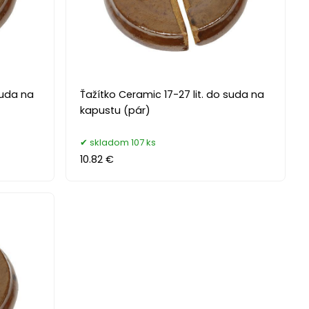
suda na
Ťažítko Ceramic 17-27 lit. do suda na
kapustu (pár)
skladom 107 ks
10.82 €