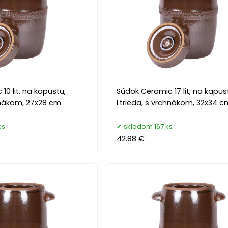
10 lit, na kapustu,
Súdok Ceramic 17 lit, na kapus
chnákom, 27x28 cm
I.trieda, s vrchnákom, 32x34 c
ks
skladom 167 ks
42.88 €