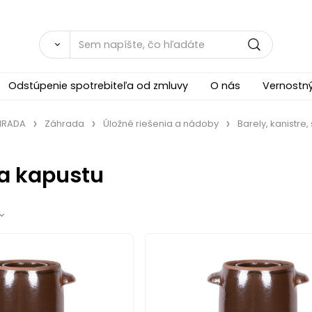
Odstúpenie spotrebiteľa od zmluvy
O nás
Vernostn
ÁHRADA
Záhrada
Úložné riešenia a nádoby
Barely, kanistre
a kapustu