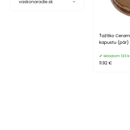
vaskonaradie.sk
Ťažítko Cerami
kapustu (pár)
skladom 133 k
11.92 €