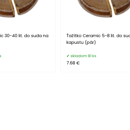
c 30-40 lit. do suda na
Ťažítko Ceramic 5-8 lit. do s
kapustu (pár)
s
skladom 81 ks
7.68 €