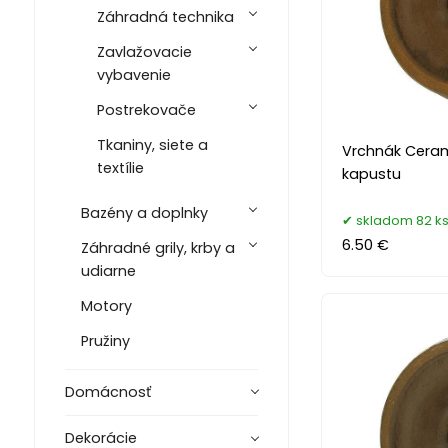
Záhradná technika
Zavlažovacie
vybavenie
Postrekovače
Tkaniny, siete a
Vrchnák Cerami
textílie
kapustu
Bazény a doplnky
skladom 82 k
6.50 €
Záhradné grily, krby a
udiarne
Motory
Pružiny
Domácnosť
Dekorácie