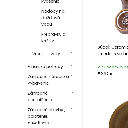
kvasenie
Nádoby na
dažďovú
vodu
Prepravky a
košíky
Súdok Ceramic 
Vrecia a vaky
I.trieda, s vr
Vinárske potreby
skladom 82 k
52.62 €
Záhradné náradie a
vybavenie
Záhradné
ohraničenia
Záhradné stavby ,
oplotenie,
osvetlenie