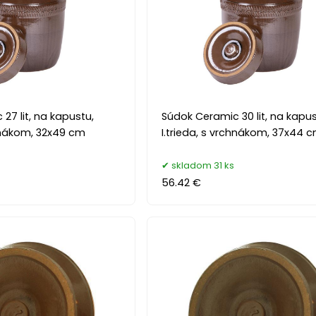
27 lit, na kapustu,
Súdok Ceramic 30 lit, na kapus
chnákom, 32x49 cm
I.trieda, s vrchnákom, 37x44 
s
skladom 31 ks
56.42 €