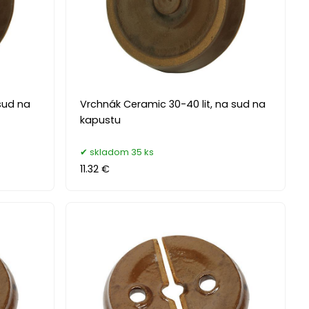
 sud na
Vrchnák Ceramic 30-40 lit, na sud na
kapustu
skladom 35 ks
11.32 €