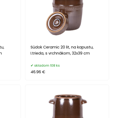
tu,
Súdok Ceramic 20 lit, na kapustu,
m
I.trieda, s vrchnákom, 32x39 cm
skladom 108 ks
46.96 €