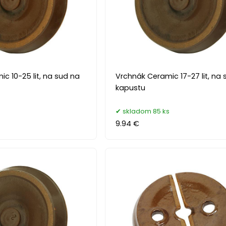
c 10-25 lit, na sud na
Vrchnák Ceramic 17-27 lit, na
kapustu
s
skladom 85 ks
9.94 €