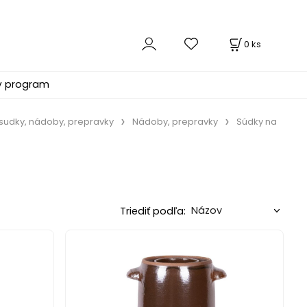
0
ks
ý program
, sudky, nádoby, prepravky
Nádoby, prepravky
Súdky na
Triediť podľa: