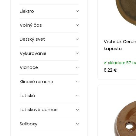
Elektro
Voľný čas
Detský svet
Vrchnák Cerami
kapustu
Vykurovanie
skladom 57 ks
Vianoce
6.22 €
Klinové remene
Ložiská
Ložiskové domce
Sellboxy