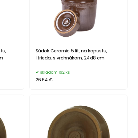
tu,
Súdok Ceramic 5 lit, na kapustu,
cm
I.trieda, s vrchnákom, 24x18 cm
skladom 162 ks
26.64 €