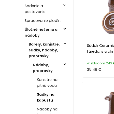
Sadenie a
pestovanie
Spracovanie plodín
Úložné riešenia a
nádoby
Barely, kanistre,
Súdok Ceramic 
sudky, nádoby,
I.trieda, s vr
prepravky
skladom 243 
Nádoby,
35.49 €
prepravky
Kanistre na
pitnú vodu
Súdky na
kapustu
Nádoby na