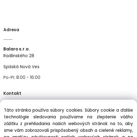
Adresa
Balaro s.r.o.
Radlinského 28
Spišská Nová Ves
Po-Pi: 8:00 - 16:00
Kontakt
Táto stránka používa súbory cookies. Súbory cookie a ďalšie
Tel:
+421534466489
technológie sledovania používame na zlepšenie vášho
Mail:
info@balastav.sk
zážitku z prehliadania našich webových stránok na to, aby
sme vám zobrazovali prispôsobený obsah a cielené reklamy,