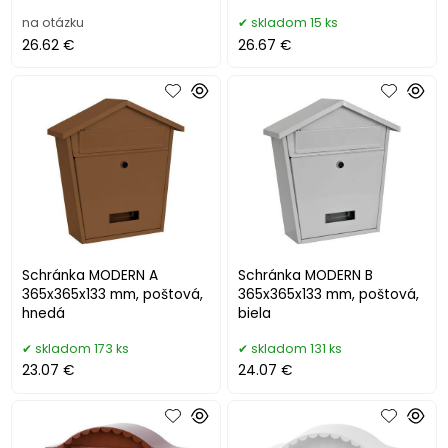
na otázku
skladom 15 ks
26.62 €
26.67 €
Schránka MODERN A
Schránka MODERN B
365x365x133 mm, poštová,
365x365x133 mm, poštová,
hnedá
biela
skladom 173 ks
skladom 131 ks
23.07 €
24.07 €