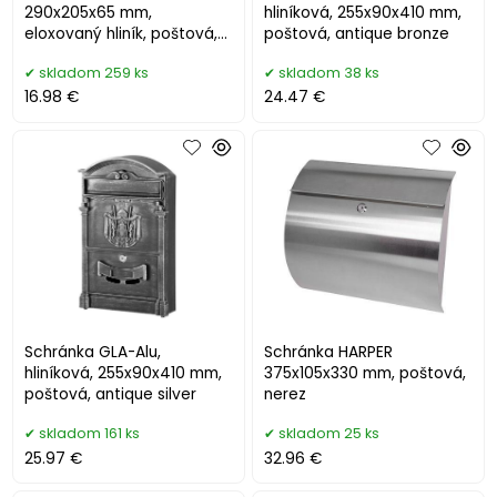
290x205x65 mm,
hliníková, 255x90x410 mm,
eloxovaný hliník, poštová,
poštová, antique bronze
strieborná
skladom 259 ks
skladom 38 ks
16.98 €
24.47 €
Schránka GLA-Alu,
Schránka HARPER
hliníková, 255x90x410 mm,
375x105x330 mm, poštová,
poštová, antique silver
nerez
skladom 161 ks
skladom 25 ks
25.97 €
32.96 €