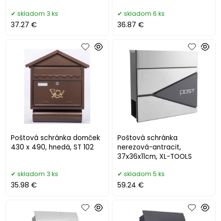
skladom 3 ks
skladom 6 ks
37.27 €
36.87 €
Poštová schránka domček
Poštová schránka
430 x 490, hnedá, ST 102
nerezová-antracit,
37x36x11cm, XL-TOOLS
skladom 3 ks
skladom 5 ks
35.98 €
59.24 €