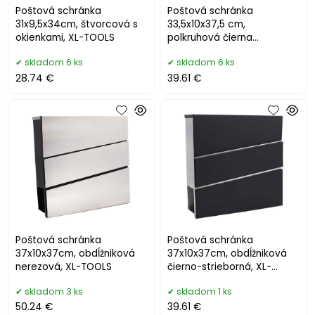
Poštová schránka
Poštová schránka
31x9,5x34cm, štvorcová s
33,5x10x37,5 cm,
okienkami, XL-TOOLS
polkruhová čierna
nerezová, XL-TOOLS
skladom 6 ks
skladom 6 ks
28.74 €
39.61 €
Poštová schránka
Poštová schránka
37x10x37cm, obdĺžniková
37x10x37cm, obdĺžniková
nerezová, XL-TOOLS
čierno-strieborná, XL-
TOOLS
skladom 3 ks
skladom 1 ks
50.24 €
39.61 €