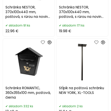
Schránka NESTOR,
Schránka NESTOR,
370x100x440 mm,
370x100x440 mm,
poštová, s rúrou na noviny,
poštová, s rúrou na noviny,
biela
hnedá
skladom 91 ks
skladom 171 ks
22.96 €
19.98 €
Schránka ROMANTIC,
Stĺpik na poštovú schránku
360x355x100 mm, poštová,
NEW YORK, XL-TOOLS
čierna
skladom 332 ks
skladom 2 ks