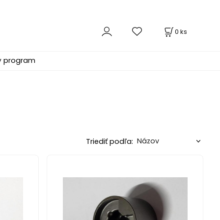
0
ks
ý program
Triediť podľa: