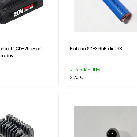
rcraft CD-20Li-ion,
Batéria SD-3,6LiB diel 38
hradný
s
skladom 11 ks
2.20 €