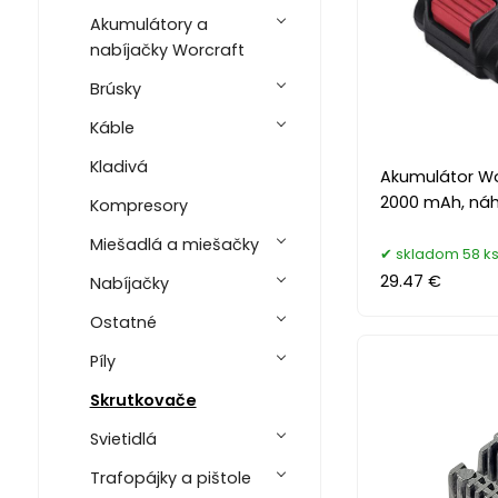
Akumulátory a
nabíjačky Worcraft
Brúsky
Káble
Kladivá
Akumulátor Wo
2000 mAh, ná
Kompresory
Miešadlá a miešačky
skladom 58 k
29.47 €
Nabíjačky
Ostatné
Píly
Skrutkovače
Svietidlá
Trafopájky a pištole