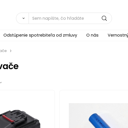
Odstúpenie spotrebiteľa od zmluvy
O nás
Vernostn
vače
vače