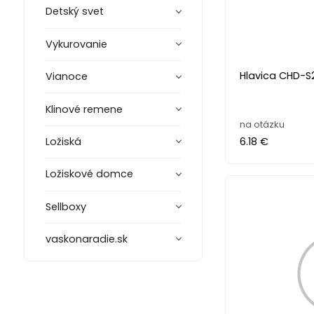
Detský svet
Vykurovanie
Hlavica CHD-S20
Vianoce
Klinové remene
na otázku
6.18 €
Ložiská
Ložiskové domce
Sellboxy
vaskonaradie.sk