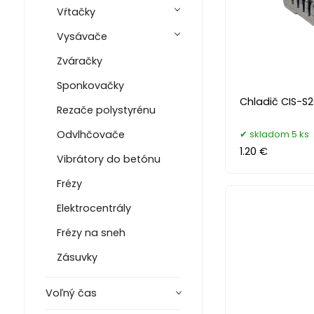
Vŕtačky
Vysávače
Zváračky
Sponkovačky
Chladič CIS-S20
Rezače polystyrénu
Odvlhčovače
skladom 5 ks
1.20 €
Vibrátory do betónu
Frézy
Elektrocentrály
Frézy na sneh
Zásuvky
Voľný čas