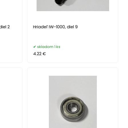
iel 2
Hriadeľ IW-1000, diel 9
skladom 1 ks
4.22 €