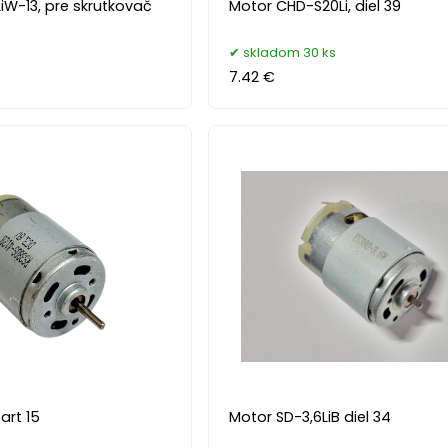
iW-13, pre skrutkovač
Motor CHD-S20Li, diel 39
skladom 30 ks
7.42 €
art 15
Motor SD-3,6LiB diel 34