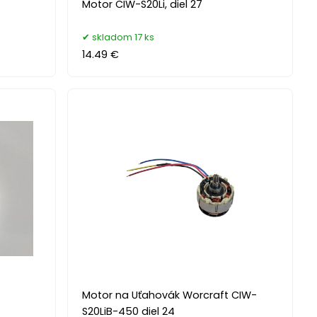
Motor CIW-S20Li, diel 27
skladom 17 ks
14.49 €
Motor na Uťahovák Worcraft CIW-
S20LiB-450 diel 24