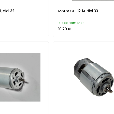
, diel 32
Motor CD-12LiA diel 33
skladom 12 ks
10.79 €