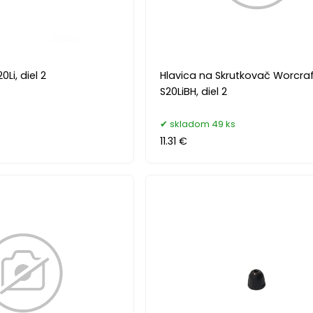
Li, diel 2
Hlavica na Skrutkovač Worcra
S20LiBH, diel 2
skladom 49 ks
11.31 €