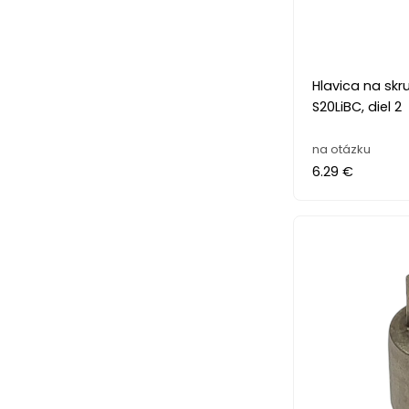
Hlavica na sk
S20LiBC, diel 2
na otázku
6.29 €