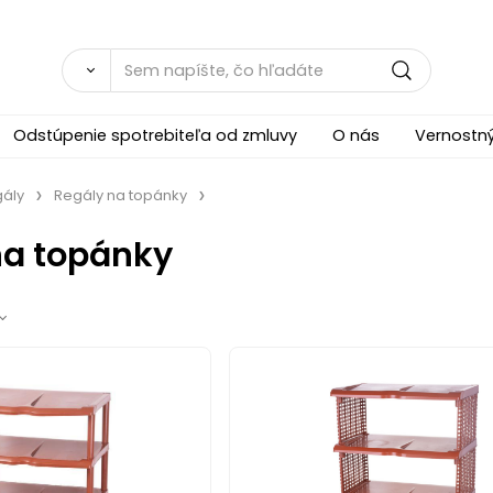
Odstúpenie spotrebiteľa od zmluvy
O nás
Vernostn
ály
Regály na topánky
na topánky