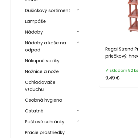
Dušičkový sortiment
Lampáše
Nádoby
Nádoby a koše na
Regal Strend P
odpad
priečkový, hn
Nákupné vozíky
skladom 92 k
Nožnice a nože
9.49 €
Ochladovače
vzduchu
Osobná hygiena
Ostatné
Poštové schránky
Pracie prostriedky