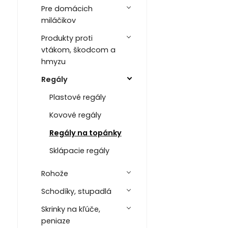
Pre domácich
miláčikov
Produkty proti
vtákom, škodcom a
hmyzu
Regály
Plastové regály
Kovové regály
Regály na topánky
Sklápacie regály
Rohože
Schodíky, stupadlá
Skrinky na kľúče,
peniaze