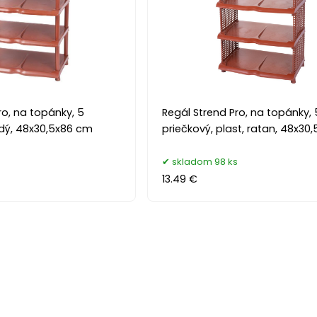
ro, na topánky, 5
Regál Strend Pro, na topánky, 
edý, 48x30,5x86 cm
priečkový, plast, ratan, 48x30
s
skladom 98 ks
13.49 €