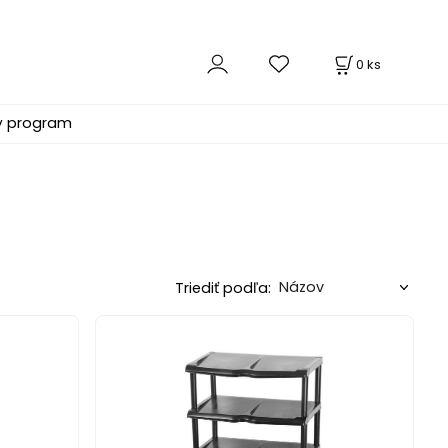
0
ks
ý program
Triediť podľa: