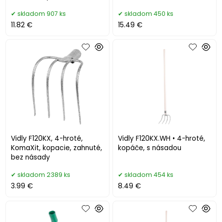
skladom 907 ks
skladom 450 ks
11.82 €
15.49 €
Vidly F120KX, 4-hroté,
Vidly F120KX.WH • 4-hroté,
KomaXit, kopacie, zahnuté,
kopáče, s násadou
bez násady
skladom 2389 ks
skladom 454 ks
3.99 €
8.49 €