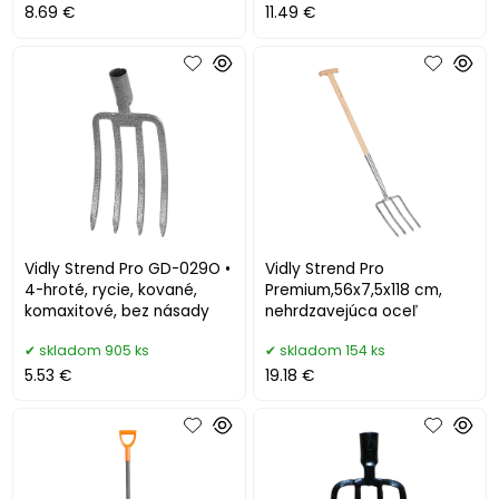
8.69 €
11.49 €
Vidly Strend Pro GD-029O •
Vidly Strend Pro
4-hroté, rycie, kované,
Premium,56x7,5x118 cm,
komaxitové, bez násady
nehrdzavejúca oceľ
skladom 905 ks
skladom 154 ks
5.53 €
19.18 €