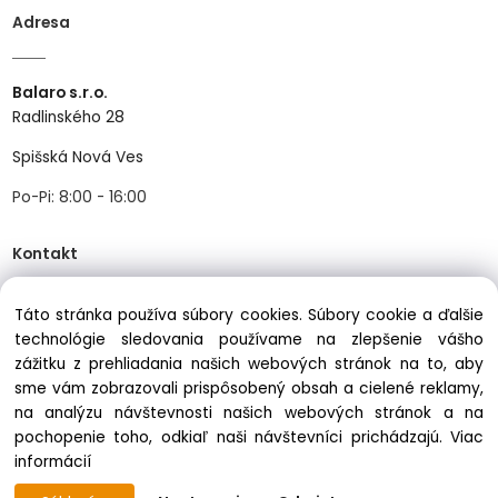
Adresa
Balaro s.r.o.
Radlinského 28
Spišská Nová Ves
Po-Pi: 8:00 - 16:00
Kontakt
Táto stránka používa súbory cookies. Súbory cookie a ďalšie
Tel:
+421534466489
technológie sledovania používame na zlepšenie vášho
Mail:
info@balastav.sk
zážitku z prehliadania našich webových stránok na to, aby
sme vám zobrazovali prispôsobený obsah a cielené reklamy,
na analýzu návštevnosti našich webových stránok a na
pochopenie toho, odkiaľ naši návštevníci prichádzajú.
Viac
informácií
Copyright © 2025 balastav.sk, All rights reserved