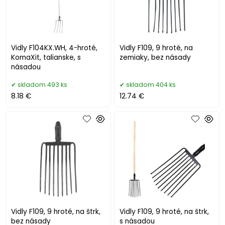
Vidly F104KX.WH, 4-hroté,
Vidly F109, 9 hroté, na
KomaXit, talianske, s
zemiaky, bez násady
násadou
skladom 493 ks
skladom 404 ks
8.18 €
12.74 €
Vidly F109, 9 hroté, na štrk,
Vidly F109, 9 hroté, na štrk,
bez násady
s násadou