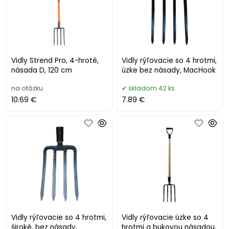
Vidly Strend Pro, 4-hroté,
Vidly rýľovacie so 4 hrotmi,
násada D, 120 cm
úzke bez násady, MacHook
na otázku
skladom 42 ks
10.69 €
7.89 €
Vidly rýľovacie so 4 hrotmi,
Vidly rýľovacie úzke so 4
široké, bez násady,
hrotmi a bukovou násadou,