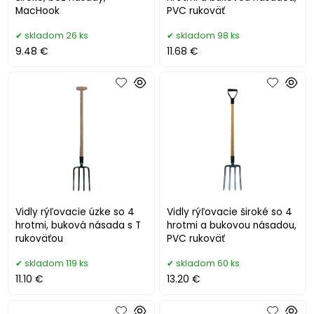
MacHook
PVC rukoväť
skladom 26 ks
skladom 98 ks
9.48 €
11.68 €
Vidly rýľovacie úzke so 4
Vidly rýľovacie široké so 4
hrotmi, buková násada s T
hrotmi a bukovou násadou,
rukoväťou
PVC rukoväť
skladom 119 ks
skladom 60 ks
11.10 €
13.20 €