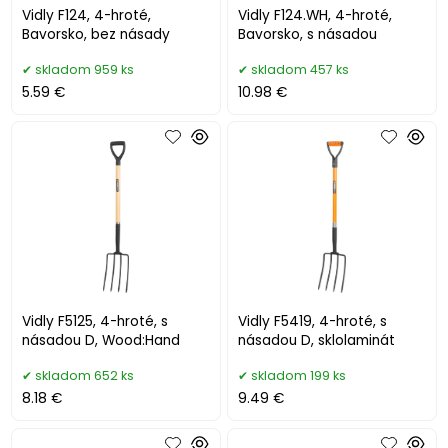
Vidly F124, 4-hroté,
Vidly F124.WH, 4-hroté,
Bavorsko, bez násady
Bavorsko, s násadou
skladom 959 ks
skladom 457 ks
5.59 €
10.98 €
Vidly F5125, 4-hroté, s
Vidly F5419, 4-hroté, s
násadou D, Wood:Hand
násadou D, sklolaminát
skladom 652 ks
skladom 199 ks
8.18 €
9.49 €