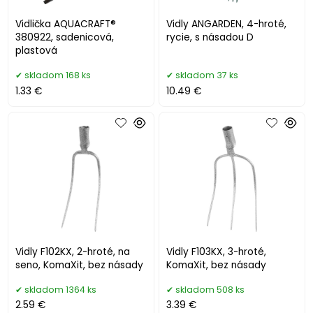
Vidlička AQUACRAFT®
Vidly ANGARDEN, 4-hroté,
380922, sadenicová,
rycie, s násadou D
plastová
skladom 168 ks
skladom 37 ks
1.33 €
10.49 €
Vidly F102KX, 2-hroté, na
Vidly F103KX, 3-hroté,
seno, KomaXit, bez násady
KomaXit, bez násady
skladom 1364 ks
skladom 508 ks
2.59 €
3.39 €