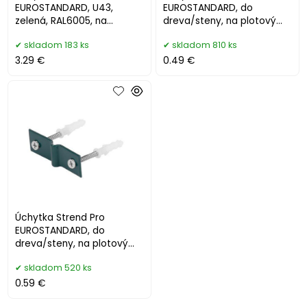
EUROSTANDARD, U43,
EUROSTANDARD, do
zelená, RAL6005, na
dreva/steny, na plotový
plotový panel, bal 5ks
panel, vrátane skrutky a
skladom 183 ks
skladom 810 ks
hmoždinky, antr
3.29 €
0.49 €
Úchytka Strend Pro
EUROSTANDARD, do
dreva/steny, na plotový
panel, vrátane skrutky a
skladom 520 ks
hmoždinky, zele
0.59 €