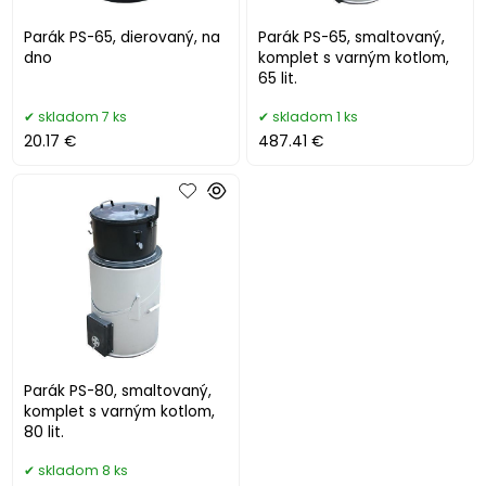
Parák PS-65, dierovaný, na
Parák PS-65, smaltovaný,
dno
komplet s varným kotlom,
65 lit.
skladom 7 ks
skladom 1 ks
20.17 €
487.41 €
Parák PS-80, smaltovaný,
komplet s varným kotlom,
80 lit.
skladom 8 ks