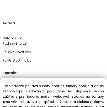
Adresa
Balaro s.r.o.
Radlinského 28
Spišská Nová Ves
Po-Pi: 8:00 - 16:00
Kontakt
Táto stránka používa súbory cookies. Súbory cookie a ďalšie
Tel:
+421534466489
technológie sledovania používame na zlepšenie vášho
Mail:
info@balastav.sk
zážitku z prehliadania našich webových stránok na to, aby
sme vám zobrazovali prispôsobený obsah a cielené reklamy,