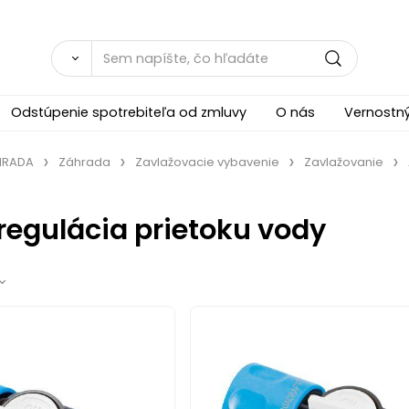
Odstúpenie spotrebiteľa od zmluvy
O nás
Vernostn
ÁHRADA
Záhrada
Zavlažovacie vybavenie
Zavlažovanie
 regulácia prietoku vody