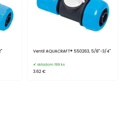
2"
Ventil AQUACRAFT® 550263, 5/8"-3/4"
skladom 199 ks
3.62 €