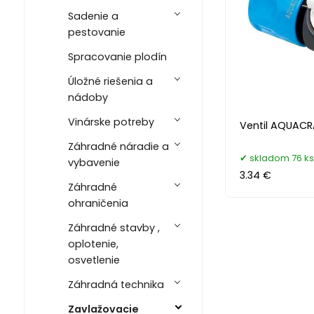
Sadenie a
pestovanie
Spracovanie plodín
Úložné riešenia a
nádoby
Vinárske potreby
Ventil AQUACR
Záhradné náradie a
skladom 76 ks
vybavenie
3.34 €
Záhradné
ohraničenia
Záhradné stavby ,
oplotenie,
osvetlenie
Záhradná technika
Zavlažovacie