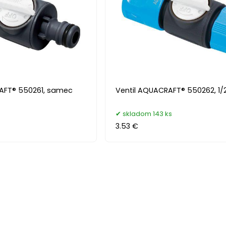
AFT® 550261, samec
Ventil AQUACRAFT® 550262, 1/
skladom 143 ks
3.53 €