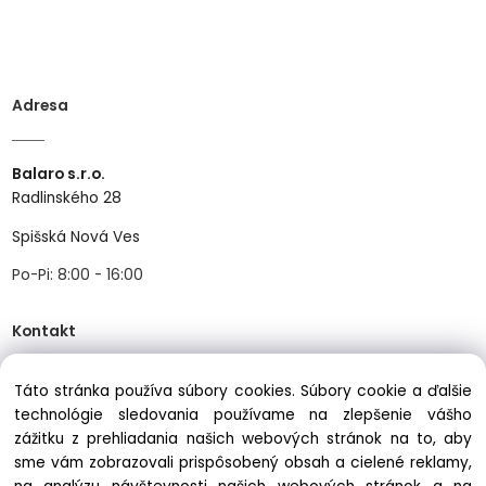
Adresa
Balaro s.r.o.
Radlinského 28
Spišská Nová Ves
Po-Pi: 8:00 - 16:00
Kontakt
Táto stránka používa súbory cookies. Súbory cookie a ďalšie
Tel:
+421534466489
technológie sledovania používame na zlepšenie vášho
Mail:
info@balastav.sk
zážitku z prehliadania našich webových stránok na to, aby
sme vám zobrazovali prispôsobený obsah a cielené reklamy,