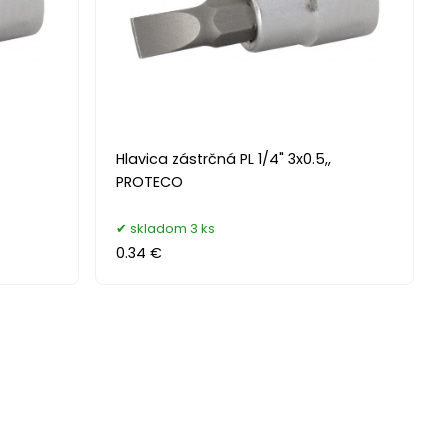
Hlavica zástrčná PL 1/4" 3x0.5,,
PROTECO
skladom 3 ks
0.34 €