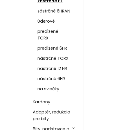
zástrčné PL
zástrčné 6HRAN
Úderové
predĺžené
TORX
predĺžené 6HR
nástrčné TORX
nástrčné 12 HR
nástrčné 6HR
na sviečky
Kardany
Adaptér, redukcia
pre bity
Bity, nadstavce a