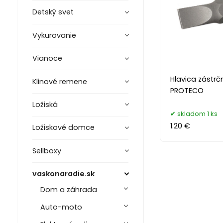
Detský svet
Vykurovanie
Vianoce
Hlavica zástrčná
Klinové remene
PROTECO
Ložiská
skladom 1 ks
1.20 €
Ložiskové domce
Sellboxy
vaskonaradie.sk
Dom a záhrada
Auto-moto