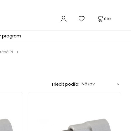
0
ks
ý program
rčné PL
Triediť podľa: