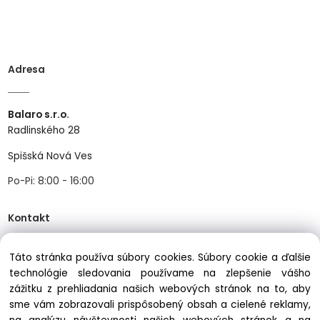
Adresa
Balaro s.r.o.
Radlinského 28
Spišská Nová Ves
Po-Pi: 8:00 - 16:00
Kontakt
Táto stránka používa súbory cookies. Súbory cookie a ďalšie
Tel:
+421534466489
technológie sledovania používame na zlepšenie vášho
Mail:
info@balastav.sk
zážitku z prehliadania našich webových stránok na to, aby
sme vám zobrazovali prispôsobený obsah a cielené reklamy,