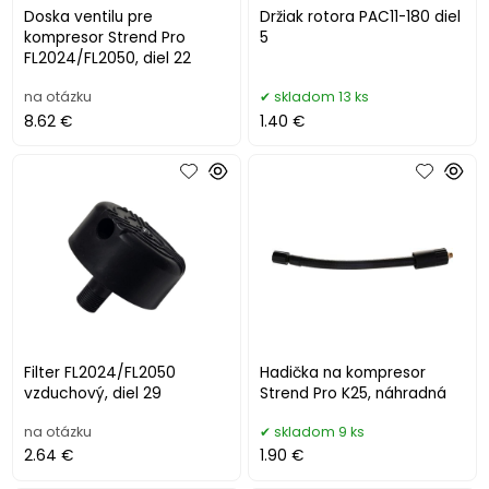
Doska ventilu pre
Držiak rotora PAC11-180 diel
kompresor Strend Pro
5
FL2024/FL2050, diel 22
na otázku
skladom 13 ks
8.62 €
1.40 €
Filter FL2024/FL2050
Hadička na kompresor
vzduchový, diel 29
Strend Pro K25, náhradná
na otázku
skladom 9 ks
2.64 €
1.90 €