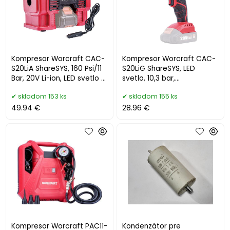
Kompresor Worcraft CAC-
Kompresor Worcraft CAC-
S20LiA ShareSYS, 160 Psi/11
S20LiG ShareSYS, LED
Bar, 20V Li-ion, LED svetlo +
svetlo, 10,3 bar,
autozásuvka
akumulátorový
skladom 153 ks
skladom 155 ks
49.94 €
28.96 €
Kompresor Worcraft PAC11-
Kondenzátor pre