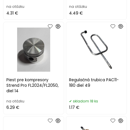
na otázku
na otázku
4.31 €
4.49 €
Piest pre kompresory
Regulačná trubica PAC11-
Strend Pro FL2024/FL2050,
180 diel 49
diel 14
na otázku
skladom 18 ks
6.29 €
1.17 €