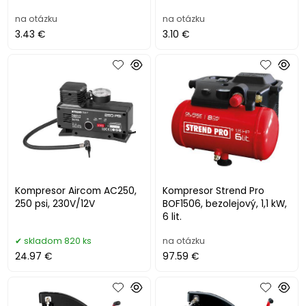
na otázku
na otázku
3.43 €
3.10 €
Kompresor Aircom AC250,
Kompresor Strend Pro
250 psi, 230V/12V
BOF1506, bezolejový, 1,1 kW,
6 lit.
skladom 820 ks
na otázku
24.97 €
97.59 €