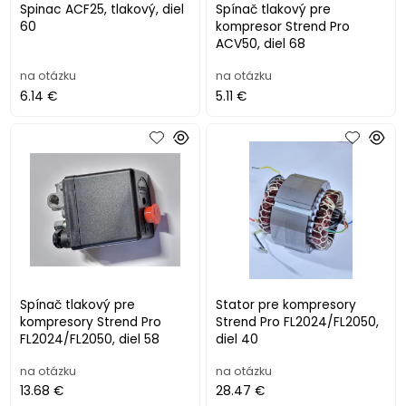
Spinac ACF25, tlakový, diel
Spínač tlakový pre
60
kompresor Strend Pro
ACV50, diel 68
na otázku
na otázku
6.14 €
5.11 €
Spínač tlakový pre
Stator pre kompresory
kompresory Strend Pro
Strend Pro FL2024/FL2050,
FL2024/FL2050, diel 58
diel 40
na otázku
na otázku
13.68 €
28.47 €