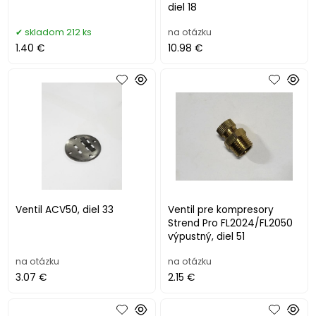
diel 18
skladom 212 ks
na otázku
1.40 €
10.98 €
Ventil ACV50, diel 33
Ventil pre kompresory
Strend Pro FL2024/FL2050
výpustný, diel 51
na otázku
na otázku
3.07 €
2.15 €