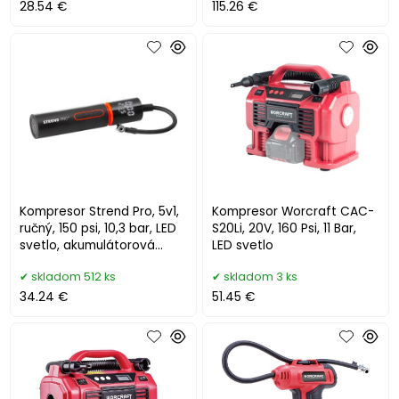
28.54 €
115.26 €
Kompresor Strend Pro, 5v1,
Kompresor Worcraft CAC-
ručný, 150 psi, 10,3 bar, LED
S20Li, 20V, 160 Psi, 11 Bar,
svetlo, akumulátorová
LED svetlo
pumpička
skladom 512 ks
skladom 3 ks
34.24 €
51.45 €