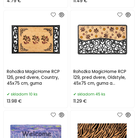
4.79 €
11.49 €
Rohožka MagicHome RCP
Rohožka MagicHome RCP
126, pred dvere, Country,
129, pred dvere, Oldstyle,
45x75 cm, guma
45x75 cm, guma a
kokosové vlákno
skladom 10 ks
skladom 45 ks
13.98 €
11.29 €