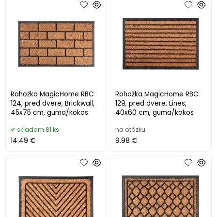
Rohožka MagicHome RBC
Rohožka MagicHome RBC
124, pred dvere, Brickwall,
129, pred dvere, Lines,
45x75 cm, guma/kokos
40x60 cm, guma/kokos
skladom 81 ks
na otázku
14.49 €
9.98 €