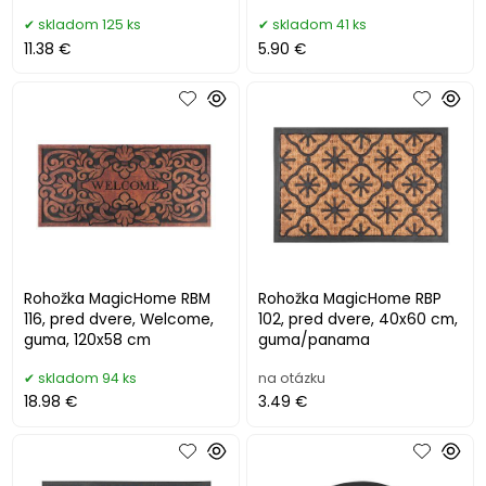
skladom 125 ks
skladom 41 ks
11.38 €
5.90 €
Rohožka MagicHome RBM
Rohožka MagicHome RBP
116, pred dvere, Welcome,
102, pred dvere, 40x60 cm,
guma, 120x58 cm
guma/panama
skladom 94 ks
na otázku
18.98 €
3.49 €