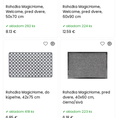
Rohožka MagicHome,
Rohožka MagicHome,
Welcome, pred dvere,
Welcome, pred dvere,
50x70 cm
60x90 cm
skladom 292 ks
skladom 224 ks
8.13 €
12.59 €
Rohožka MagicHome, do
Rohožka MagicHome, pred
kúpeľne, 42x75 cm
dvere, 40x60 cm,
čierna/sivá
skladom 418 ks
skladom 223 ks
6.85 €
6.18 €