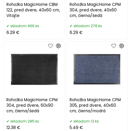
Rohožka MagicHome CBM
Rohožka MagicHome CPM
122, pred dvere, 40x60 cm,
304, pred dvere, 40x60
Vitajte
cm, čierna/šedá
skladom 466 ks
skladom 278 ks
6.29 €
6.29 €
Rohožka MagicHome CPM
Rohožka MagicHome CPM
304, pred dvere, 60x90
305, pred dvere, 40x60
cm, čierna/šedá
cm, čierna/modrá
skladom 285 ks
skladom 13 ks
12.38 €
5.49 €