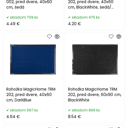
002, pred dvere, 40x60
202, pred dvere, 40x60
cm, šedá
cm, BlackWhite, šedá/
čierna
skladom 709 ks
skladom 475 ks
4.49 €
4.20 €
Rohožka MagicHome TRM
Rohožka MagicHome TRM
202, pred dvere, 40x60
202, pred dvere, 60x90 cm,
cm, DarkBlue
BlackWhite
skladom 567 ks
skladom 899 ks
4.64 €
8.54 €