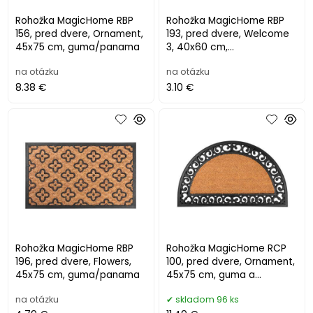
Rohožka MagicHome RBP
Rohožka MagicHome RBP
156, pred dvere, Ornament,
193, pred dvere, Welcome
45x75 cm, guma/panama
3, 40x60 cm,
guma/panama
na otázku
na otázku
8.38 €
3.10 €
Rohožka MagicHome RBP
Rohožka MagicHome RCP
196, pred dvere, Flowers,
100, pred dvere, Ornament,
45x75 cm, guma/panama
45x75 cm, guma a
kokosové vlákno
na otázku
skladom 96 ks