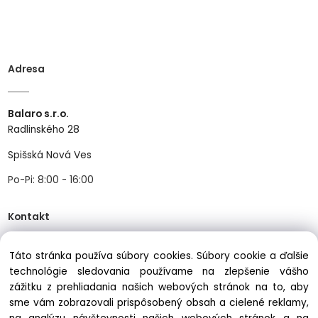
Adresa
Balaro s.r.o.
Radlinského 28
Spišská Nová Ves
Po-Pi: 8:00 - 16:00
Kontakt
Táto stránka používa súbory cookies. Súbory cookie a ďalšie
Tel:
+421534466489
technológie sledovania používame na zlepšenie vášho
Mail:
info@balastav.sk
zážitku z prehliadania našich webových stránok na to, aby
sme vám zobrazovali prispôsobený obsah a cielené reklamy,