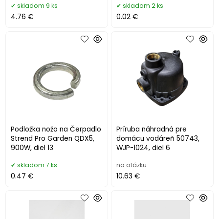
skladom 9 ks
skladom 2 ks
4.76 €
0.02 €
Podložka noža na Čerpadlo
Príruba náhradná pre
Strend Pro Garden QDX5,
domácu vodáreň 50743,
900W, diel 13
WJP-1024, diel 6
skladom 7 ks
na otázku
0.47 €
10.63 €