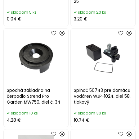
25
skladom 5 ks
skladom 20 ks
0.04 €
3.20 €
Spodná základňa na
Spínač 50743 pre domácu
čerpadlo Strend Pro
vodáreň WJP-1024, diel 58,
Garden MW750, diel č. 34
tlakový
skladom 10 ks
skladom 30 ks
4.28 €
10.74 €