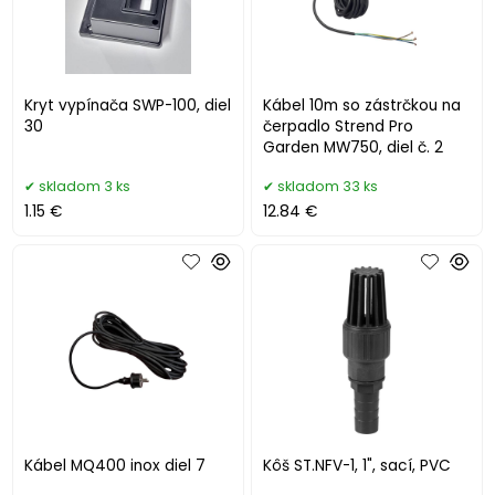
Kryt vypínača SWP-100, diel
Kábel 10m so zástrčkou na
30
čerpadlo Strend Pro
Garden MW750, diel č. 2
skladom 3 ks
skladom 33 ks
1.15 €
12.84 €
Kábel MQ400 inox diel 7
Kôš ST.NFV-1, 1", sací, PVC