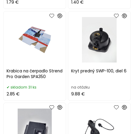
1.79 €
1.40 €
Krabica na čerpadlo Strend
Kryt predný SWP-100, diel 6
Pro Garden SPA350
skladom 31 ks
na otázku
2.85 €
9.88 €