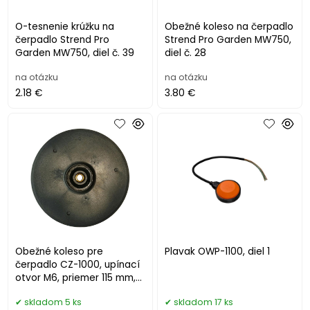
O-tesnenie krúžku na
Obežné koleso na čerpadlo
čerpadlo Strend Pro
Strend Pro Garden MW750,
Garden MW750, diel č. 39
diel č. 28
na otázku
na otázku
2.18 €
3.80 €
Obežné koleso pre
Plavak OWP-1100, diel 1
čerpadlo CZ-1000, upínací
otvor M6, priemer 115 mm,
difúzor 29 mm
skladom 5 ks
skladom 17 ks