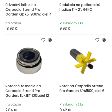
Prívodný kábel na
Redukcia na požiarnickú
Čerpadlo Strend Pro
hadicu 1" - 2", GEKO
Garden QDX5, 900W, diel 4
na otázku
skladom 7 ks
18.93 €
9.93 €
Rotačné tesnenie na
Rotor na Čerpadlo Strend
Čerpadlo Strend Pro
Pro Garden SPA1500, diel 6
Garden, EJ-JET 1001,diel 12
na otázku
skladom 2 ks
2.84 €
9.42 €