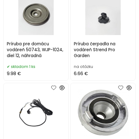
Príruba pre domácu
Príruba čerpadla na
vodáreň 50743, WJP-1024,
vodáreň Strend Pro
diel 12, náhradná
Garden
skladom 1 ks
na otázku
9.98 €
6.66 €