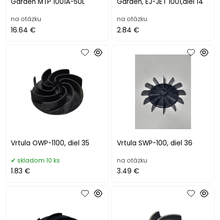
Garden MTP 1001A-50L
Garden, EJ-JET 1001,diel 14
na otázku
na otázku
16.64 €
2.84 €
Vrtula OWP-1100, diel 35
Vrtula SWP-100, diel 36
skladom 10 ks
na otázku
1.83 €
3.49 €