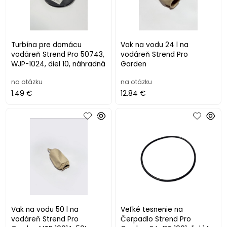
Turbína pre domácu
Vak na vodu 24 l na
vodáreň Strend Pro 50743,
vodáreň Strend Pro
WJP-1024, diel 10, náhradná
Garden
na otázku
na otázku
1.49 €
12.84 €
Vak na vodu 50 l na
Veľké tesnenie na
vodáreň Strend Pro
Čerpadlo Strend Pro