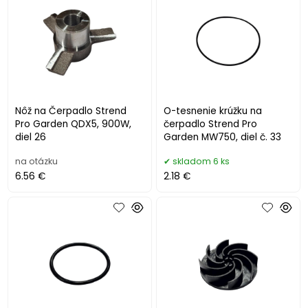
Nôž na Čerpadlo Strend
O-tesnenie krúžku na
Pro Garden QDX5, 900W,
čerpadlo Strend Pro
diel 26
Garden MW750, diel č. 33
na otázku
skladom 6 ks
6.56 €
2.18 €