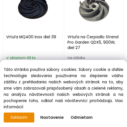
Vrtuľa MQ400 inox diel 39
Vrtuľa na Čerpadlo Strend
Pro Garden QDX5, 900W,
diel 27
skladom 48 ks
na otázku
2.38 €
5.61 €
Táto stránka používa súbory cookies. Súbory cookie a ďalšie
technológie sledovania používame na zlepšenie vášho
zážitku z prehliadania našich webových stránok na to, aby
sme vám zobrazovali prispôsobený obsah a cielené reklamy,
na analýzu návštevnosti našich webových stránok a na
pochopenie toho, odkiaľ naši návštevníci prichádzajú.
Viac
informácií
Súhlasím
Nastavenie
Odmietam