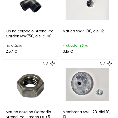
Kĺb na čerpadlo Strend Pro
Matica SWP-100, diel 12
Garden MW750, diel č. 40
na otázku
skladom 5 ks
2.57 €
0.15 €
Matica noža na Čerpadlo
Membrana SWP-28, diel 18,
Strend Pro Garden QDX5,
19