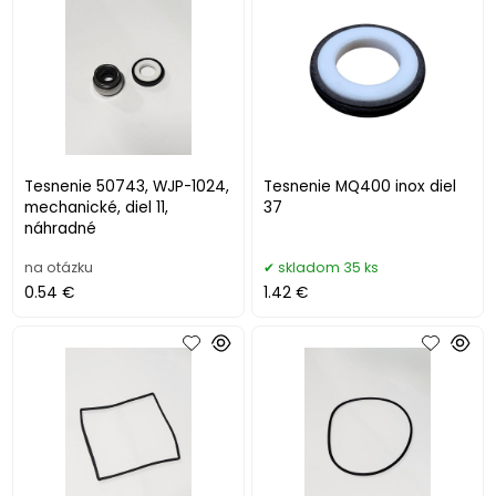
Tesnenie 50743, WJP-1024,
Tesnenie MQ400 inox diel
mechanické, diel 11,
37
náhradné
na otázku
skladom 35 ks
0.54 €
1.42 €