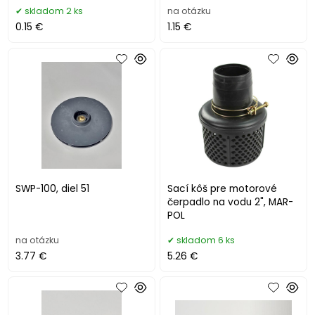
skladom 2 ks
na otázku
0.15 €
1.15 €
SWP-100, diel 51
Sací kôš pre motorové
čerpadlo na vodu 2", MAR-
POL
na otázku
skladom 6 ks
3.77 €
5.26 €