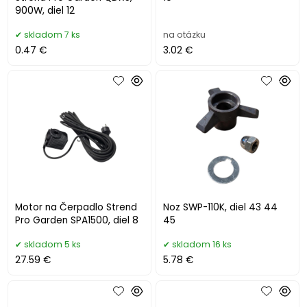
900W, diel 12
skladom 7 ks
na otázku
0.47 €
3.02 €
Motor na Čerpadlo Strend
Noz SWP-110K, diel 43 44
Pro Garden SPA1500, diel 8
45
skladom 5 ks
skladom 16 ks
27.59 €
5.78 €