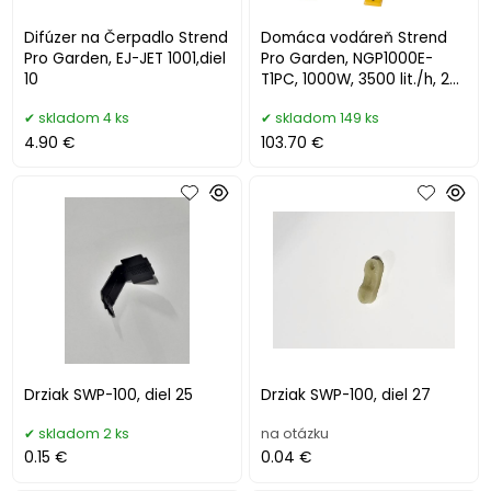
Difúzer na Čerpadlo Strend
Domáca vodáreň Strend
Pro Garden, EJ-JET 1001,diel
Pro Garden, NGP1000E-
10
T1PC, 1000W, 3500 lit./h, 24
lit.
skladom 4 ks
skladom 149 ks
4.90 €
103.70 €
Drziak SWP-100, diel 25
Drziak SWP-100, diel 27
skladom 2 ks
na otázku
0.15 €
0.04 €