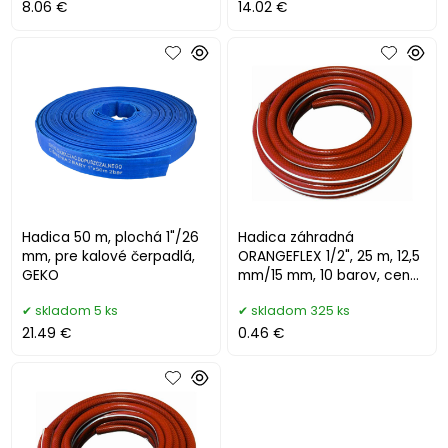
8.06 €
14.02 €
Hadica 50 m, plochá 1"/26
Hadica záhradná
mm, pre kalové čerpadlá,
ORANGEFLEX 1/2", 25 m, 12,5
GEKO
mm/15 mm, 10 barov, cena
je za 1 m
skladom 5 ks
skladom 325 ks
21.49 €
0.46 €