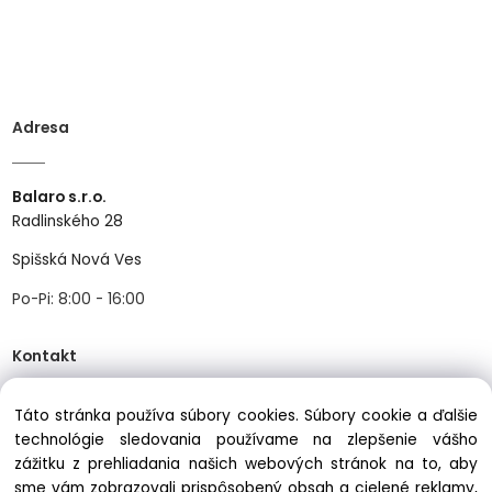
Adresa
Balaro s.r.o.
Radlinského 28
Spišská Nová Ves
Po-Pi: 8:00 - 16:00
Kontakt
Táto stránka používa súbory cookies. Súbory cookie a ďalšie
Tel:
+421534466489
technológie sledovania používame na zlepšenie vášho
zážitku z prehliadania našich webových stránok na to, aby
Mail:
info@balastav.sk
sme vám zobrazovali prispôsobený obsah a cielené reklamy,