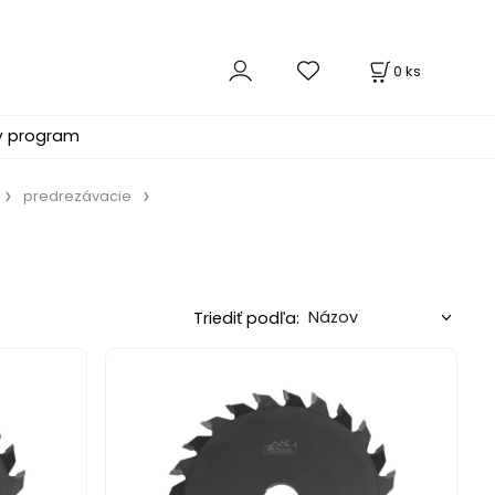
0
ks
ý program
predrezávacie
Triediť podľa: