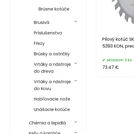
Brúsne kotúče
Brusivá
Príslušenstvo
Pílový kotúč SK
Fŕezy
5393 KON, pred
Brúsky a ostričky
skladom 3 ks
Vrtáky a nástroje
73.47 €
do dreva
Vrtáky a nástroje
do kovu
Hobľovacie nože
Unášacie kotúče
Chémia a lepidlá
Kefy a kartáče