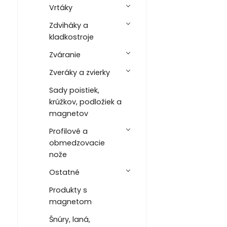
Vrtáky
Zdviháky a
kladkostroje
Zváranie
Zveráky a zvierky
Sady poistiek,
krúžkov, podložiek a
magnetov
Profilové a
obmedzovacie
nože
Ostatné
Produkty s
magnetom
Šnúry, laná,