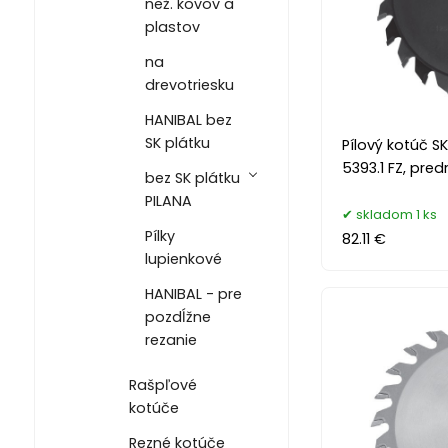
než. kovov a
plastov
na
drevotriesku
HANIBAL bez
SK plátku
Pílový kotúč SK
5393.1 FZ, pred
bez SK plátku
PILANA
skladom 1 ks
Pílky
82.11 €
lupienkové
HANIBAL - pre
pozdĺžne
rezanie
Rašpľové
kotúče
Rezné kotúče