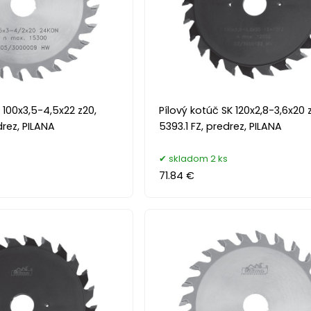
 100x3,5-4,5x22 z20,
Pílový kotúč SK 120x2,8-3,6x20 z
rez, PILANA
5393.1 FZ, predrez, PILANA
skladom 2 ks
71.84 €