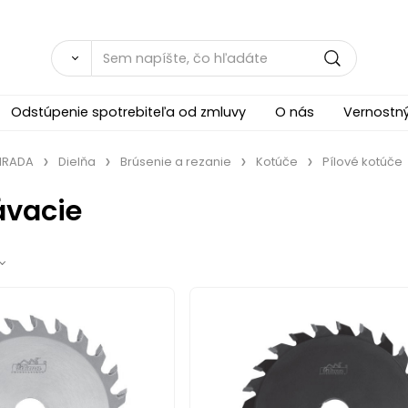
Odstúpenie spotrebiteľa od zmluvy
O nás
Vernostn
ÁHRADA
Dielňa
Brúsenie a rezanie
Kotúče
Pílové kotúče
ávacie