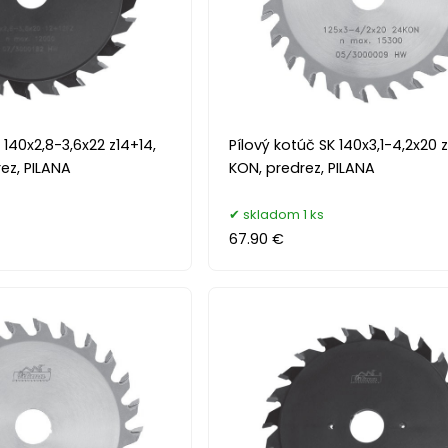
 140x2,8-3,6x22 z14+14,
Pílový kotúč SK 140x3,1-4,2x20 
rez, PILANA
KON, predrez, PILANA
skladom 1 ks
67.90 €