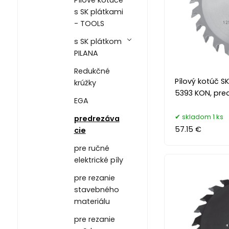
s SK plátkami
- TOOLS
s SK plátkom
PILANA
Redukčné
Pílový kotúč SK
krúžky
5393 KON, pred
EGA
skladom 1 ks
predrezáva
57.15 €
cie
pre ručné
elektrické píly
pre rezanie
stavebného
materiálu
pre rezanie