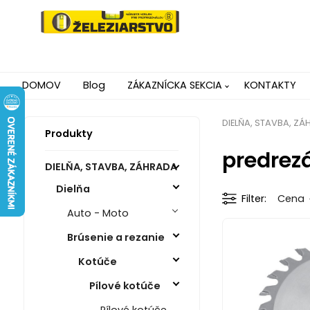
DOMOV
Blog
ZÁKAZNÍCKA SEKCIA
KONTAKTY
DIELŇA, STAVBA, Z
Produkty
predrez
DIELŇA, STAVBA, ZÁHRADA
Dielňa
Filter
Cena
Auto - Moto
Brúsenie a rezanie
Kotúče
Pílové kotúče
Pílové kotúče