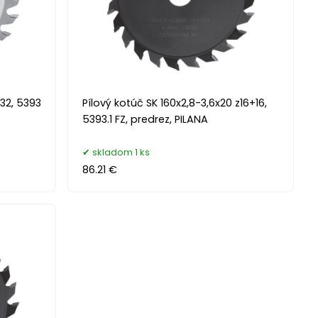
z32, 5393
Pílový kotúč SK 160x2,8-3,6x20 z16+16,
5393.1 FZ, predrez, PILANA
skladom 1 ks
86.21 €