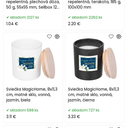
repelentná, plechová dóza,
repelentná, terakota, 185 g,
50 g, 55x55 mm, Sellbox 12
100x100 mm
ks
skladom 2127 ks
skladom 2262 ks
1.04 €
2.20 €
Sviečka MagicHome, 8x11,3
Sviečka MagicHome, 8x11,3
cm, matné sklo, vonná,
cm, matné sklo, vonná,
jazmín, biela
jazmín, čierna
skladom 588 ks
skladom 727 ks
3.11 €
3.33 €