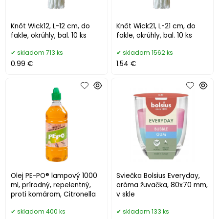
Knôt Wick12, L-12 cm, do
Knôt Wick21, L-21 cm, do
fakle, okrúhly, bal. 10 ks
fakle, okrúhly, bal. 10 ks
skladom 713 ks
skladom 1562 ks
0.99 €
1.54 €
Olej PE-PO® lampový 1000
Sviečka Bolsius Everyday,
ml, prírodný, repelentný,
aróma žuvačka, 80x70 mm,
proti komárom, Citronella
v skle
skladom 400 ks
skladom 133 ks