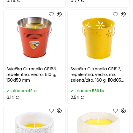
0.74 €
0.77 €
Sviečka Citronella CB163,
Sviečka Citronella CB197,
repelentná, vedro, 610 g,
repelentná, vedro, mix
150x150 mm
zelená/žltá, 160 g, 110x105
mm
skladom 48 ks
skladom 556 ks
6.14 €
2.54 €