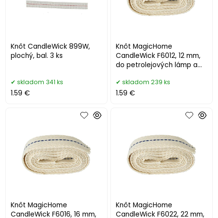
Knôt CandleWick 899W,
Knôt MagicHome
plochý, bal. 3 ks
CandleWick F6012, 12 mm,
do petrolejových lámp a
faklí, plochý, L-1 m
skladom 341 ks
skladom 239 ks
1.59 €
1.59 €
Knôt MagicHome
Knôt MagicHome
CandleWick F6016, 16 mm,
CandleWick F6022, 22 mm,