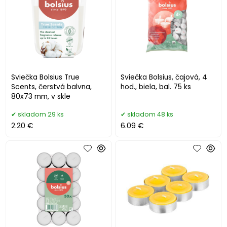
Sviečka Bolsius True
Sviečka Bolsius, čajová, 4
Scents, čerstvá balvna,
hod., biela, bal. 75 ks
80x73 mm, v skle
skladom 29 ks
skladom 48 ks
2.20 €
6.09 €