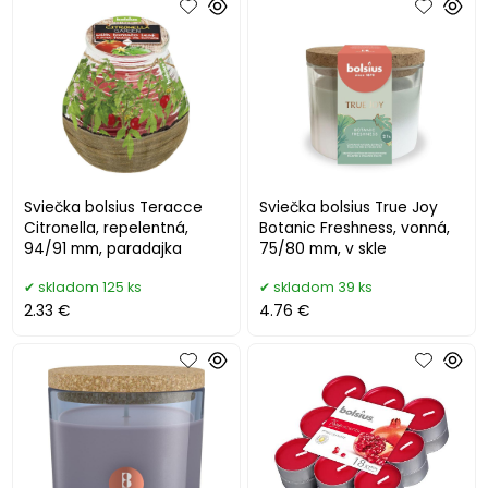
Sviečka bolsius Teracce
Sviečka bolsius True Joy
Citronella, repelentná,
Botanic Freshness, vonná,
94/91 mm, paradajka
75/80 mm, v skle
skladom 125 ks
skladom 39 ks
2.33 €
4.76 €