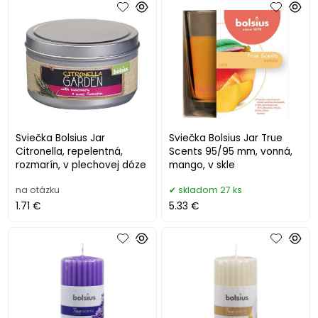
Sviečka Bolsius Jar
Sviečka Bolsius Jar True
Citronella, repelentná,
Scents 95/95 mm, vonná,
rozmarín, v plechovej dóze
mango, v skle
na otázku
skladom 27 ks
1.71 €
5.33 €