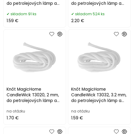
do petrolejových lámp a
do petrolejových lámp a
faklí, plochý, L-1 m
faklí, plochý, L-1 m
skladom 91 ks
skladom 524 ks
1.59 €
2.20 €
Knôt MagicHome
Knôt MagicHome
CandleWick T3020, 2 mm,
CandleWick T3032, 3.2 mm,
do petrolejových lámp a
do petrolejových lámp a
faklí, okrúhly, L-1 m
faklí, okrúhly, L-1 m
na otázku
na otázku
1.70 €
1.59 €