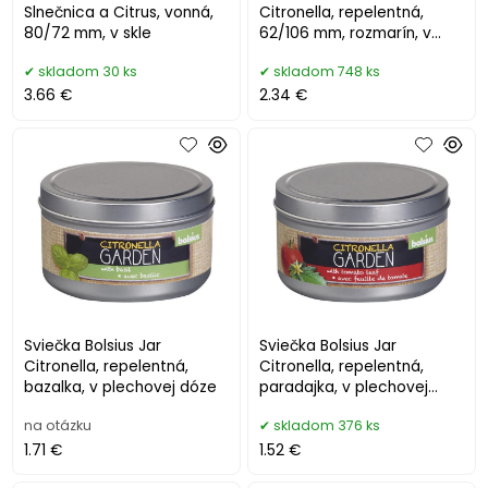
Slnečnica a Citrus, vonná,
Citronella, repelentná,
80/72 mm, v skle
62/106 mm, rozmarín, v
skle
skladom 30 ks
skladom 748 ks
3.66 €
2.34 €
Sviečka Bolsius Jar
Sviečka Bolsius Jar
Citronella, repelentná,
Citronella, repelentná,
bazalka, v plechovej dóze
paradajka, v plechovej
dóze
na otázku
skladom 376 ks
1.71 €
1.52 €