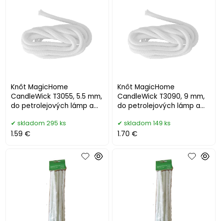
Knôt MagicHome
Knôt MagicHome
CandleWick T3055, 5.5 mm,
CandleWick T3090, 9 mm,
do petrolejových lámp a
do petrolejových lámp a
faklí, okrúhly, L-1 m
faklí, okrúhly, L-1 m
skladom 295 ks
skladom 149 ks
1.59 €
1.70 €