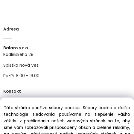
Adresa
Balaro s.r.o.
Radlinského 28
Spišská Nová Ves
Po-Pi: 8:00 - 16:00
Kontakt
Táto stránka používa súbory cookies. Súbory cookie a ďalšie
Tel:
+421534466489
technológie sledovania používame na zlepšenie vášho
Mail:
info@balastav.sk
zážitku z prehliadania našich webových stránok na to, aby
sme vám zobrazovali prispôsobený obsah a cielené reklamy,