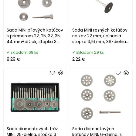
Sada MINI pílových kotúčov
Sada MINI rezných kotúčov
s priemerom 22, 25, 32, 35,
na kov 22 mm, upínacia
44 mm+držiak, stopka 3
stopka 3,16 mm, 36-dielna,
mm, XL-TOOLS
XL-TOOLS
skladom 68 ks
skladom 29 ks
8.29 €
2.22 €
Sada diamantových fréz
Sada diamantových
MINI, 25-dielna, stopka 3
kotúčov MINI, 6-dielna, s