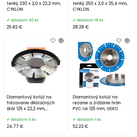
tenký 230 x 2,0 x 22,2 mm,
tenký 250 x 2,0 x 25,4 mm,
CYKLON
CYKLON
skladom 30 ks
skladom 15 ks
25.82 €
28.28 €
Diamantový kotúč na
Diamantový kotúč na
frézovanie dilatačných
rezanie a zrážanie hrán
škár 125 x 22,2 mm,
PVC rúr 125 mm, GEKO
drážkovací, MAR-POL
skladom 5 ks
skladom 1 ks
24.77 €
52.23 €