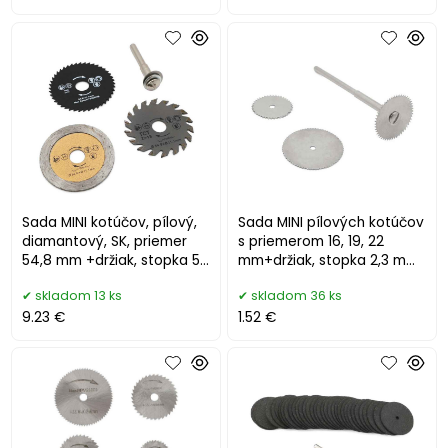
Sada MINI kotúčov, pílový,
Sada MINI pílových kotúčov
diamantový, SK, priemer
s priemerom 16, 19, 22
54,8 mm +držiak, stopka 50
mm+držiak, stopka 2,3 mm,
mm, XL-TOOLS
XL-TOOLS
skladom 13 ks
skladom 36 ks
9.23 €
1.52 €