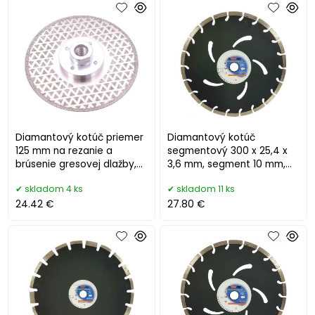
Diamantový kotúč priemer
Diamantový kotúč
125 mm na rezanie a
segmentový 300 x 25,4 x
brúsenie gresovej dlažby,
3,6 mm, segment 10 mm,
XL-TOOLS
MAR-POL
skladom 4 ks
skladom 11 ks
24.42 €
27.80 €