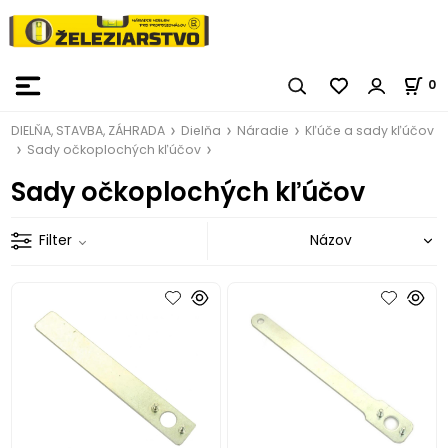
0
DIELŇA, STAVBA, ZÁHRADA
Dielňa
Náradie
Kľúče a sady kľúčov
Sady očkoplochých kľúčov
Sady očkoplochých kľúčov
Filter