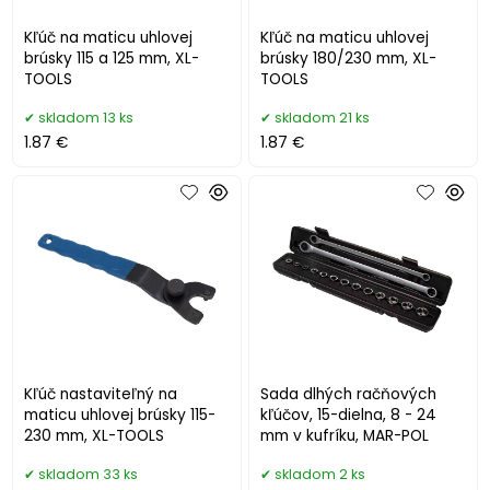
Kľúč na maticu uhlovej
Kľúč na maticu uhlovej
brúsky 115 a 125 mm, XL-
brúsky 180/230 mm, XL-
TOOLS
TOOLS
skladom 13 ks
skladom 21 ks
1.87 €
1.87 €
Kľúč nastaviteľný na
Sada dlhých račňových
maticu uhlovej brúsky 115-
kľúčov, 15-dielna, 8 - 24
230 mm, XL-TOOLS
mm v kufríku, MAR-POL
skladom 33 ks
skladom 2 ks