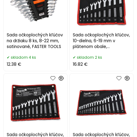
Sada očkoplochých kľúčov
Sada očkoplochých kľúčov,
na držiaku 8 ks, 8-22 mm,
10-dielna, 6-19 mm v
satinované, FASTER TOOLS
plátenom obale,
satinované, TVARDY
skladom 4 ks
skladom 2 ks
12.38 €
16.82 €
Sada očkoplochých kľúčov,
Sada očkoplochých kľúčov,