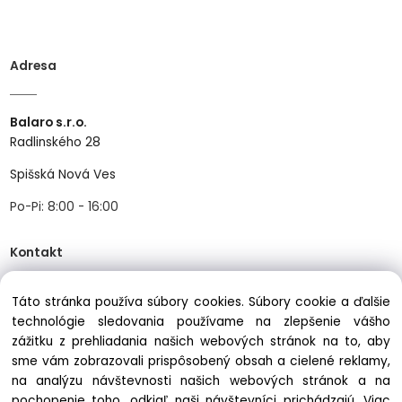
Adresa
Balaro s.r.o.
Radlinského 28
Spišská Nová Ves
Po-Pi: 8:00 - 16:00
Kontakt
Táto stránka používa súbory cookies. Súbory cookie a ďalšie
Tel:
+421534466489
technológie sledovania používame na zlepšenie vášho
Mail:
info@balastav.sk
zážitku z prehliadania našich webových stránok na to, aby
sme vám zobrazovali prispôsobený obsah a cielené reklamy,
na analýzu návštevnosti našich webových stránok a na
pochopenie toho, odkiaľ naši návštevníci prichádzajú.
Viac