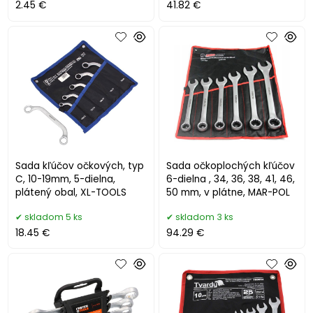
2.45 €
41.82 €
Sada kľúčov očkových, typ
Sada očkoplochých kľúčov
C, 10-19mm, 5-dielna,
6-dielna , 34, 36, 38, 41, 46,
plátený obal, XL-TOOLS
50 mm, v plátne, MAR-POL
skladom 5 ks
skladom 3 ks
18.45 €
94.29 €