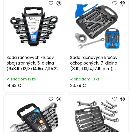
Sada račňových kľúčov
Sada račňových kľúčov
obojstranných, 5-dielna
očkoplochých, 7-dielna
(6x8,10x12,13x14,15x17,19x22
(8,10,11,13,14,17,19 mm),
mm), GEKO
GEKO
skladom 13 ks
skladom 10 ks
14.83 €
20.79 €