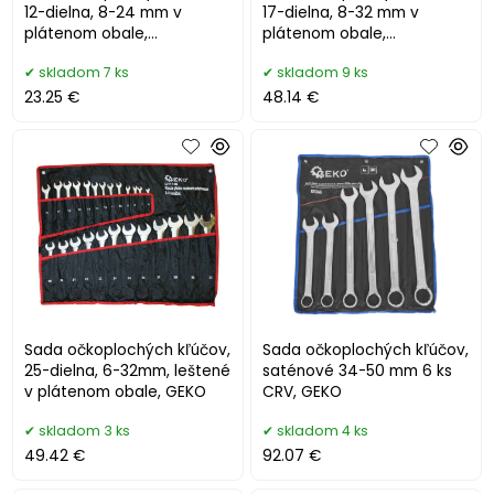
12-dielna, 8-24 mm v
17-dielna, 8-32 mm v
plátenom obale,
plátenom obale,
satinované, TVARDY
satinované, TVARDY
skladom 7 ks
skladom 9 ks
23.25 €
48.14 €
Sada očkoplochých kľúčov,
Sada očkoplochých kľúčov,
25-dielna, 6-32mm, leštené
saténové 34-50 mm 6 ks
v plátenom obale, GEKO
CRV, GEKO
skladom 3 ks
skladom 4 ks
49.42 €
92.07 €