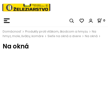
0
Domácnosť
Produkty proti vtákom, škodcom a hmyzu
Na
hmyz, mole, šváby, komáre
Sieťe na okná a dvere
Na okná
Na okná