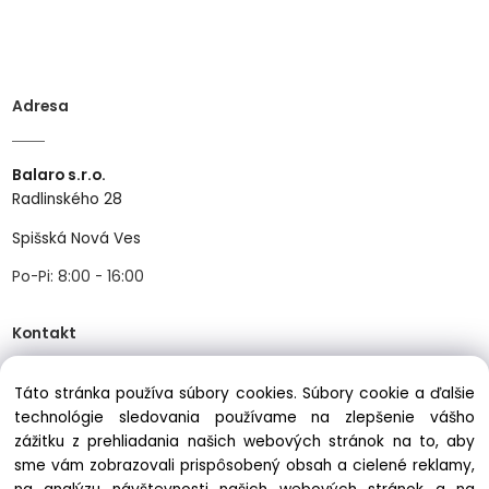
Adresa
Balaro s.r.o.
Radlinského 28
Spišská Nová Ves
Po-Pi: 8:00 - 16:00
Kontakt
Táto stránka používa súbory cookies. Súbory cookie a ďalšie
Tel:
+421534466489
technológie sledovania používame na zlepšenie vášho
Mail:
info@balastav.sk
zážitku z prehliadania našich webových stránok na to, aby
sme vám zobrazovali prispôsobený obsah a cielené reklamy,