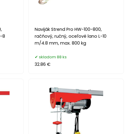
,
Naviják Strend Pro HW-100-800,
L-8
račňový, ručný, oceľové lano L-10
m/4.8 mm, max. 800 kg
skladom 88 ks
32.86 €