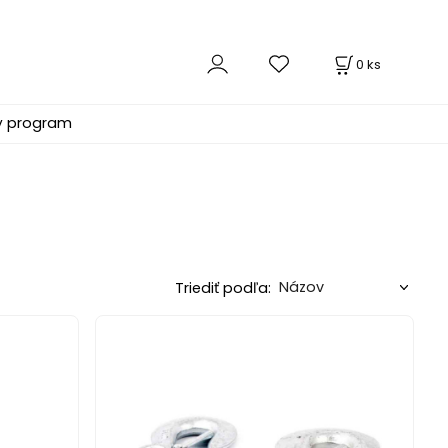
0
ks
ý program
Triediť podľa: