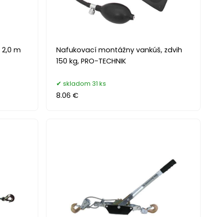
/ 2,0 m
Nafukovací montážny vankúš, zdvih
150 kg, PRO-TECHNIK
skladom 31 ks
8.06 €