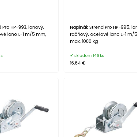
 Pro HP-993, lanový,
Napinák Strend Pro HP-995, la
ové lano L-1 m/5 mm,
račňový, oceľové lano L-1 m/
max. 1000 kg
ks
skladom 146 ks
16.64 €