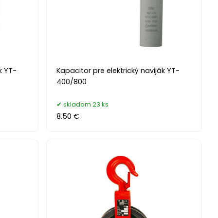
k YT-
Kapacitor pre elektrický naviják YT-
400/800
skladom 23 ks
8.50 €