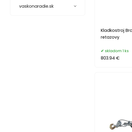
vaskonaradie.sk
Kladkostroj Bra
retazovy
skladom 1 ks
803.94 €