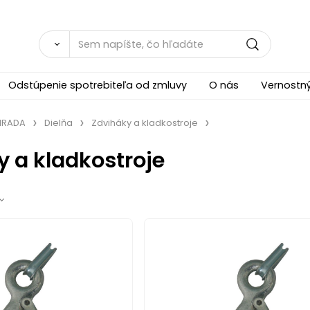
Odstúpenie spotrebiteľa od zmluvy
O nás
Vernostn
ÁHRADA
Dielňa
Zdviháky a kladkostroje
 a kladkostroje