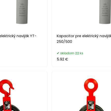
lektrický naviják YT-
Kapacitor pre elektrický navijá
250/500
skladom 22 ks
5.92 €