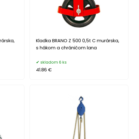
rárska,
Kladka BRANO Z 500 0,5t C murárska,
s hákom a chráničom lana
skladom 6 ks
41.86 €