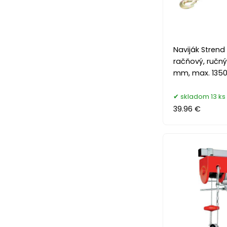
Naviják Strend
račňový, ručný
mm, max. 1350
skladom 13 ks
39.96 €