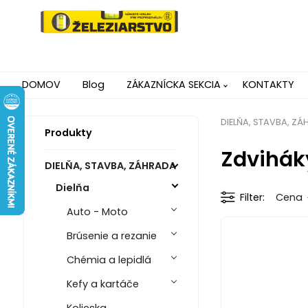
DOMOV
Blog
ZÁKAZNÍCKA SEKCIA
KONTAKTY
DIELŇA, STAVBA, Z
Produkty
Zdviháky
DIELŇA, STAVBA, ZÁHRADA
Dielňa
Filter
Cena
Auto - Moto
Brúsenie a rezanie
Chémia a lepidlá
Kefy a kartáče
Kolieska