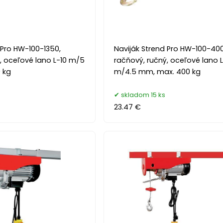
 Pro HW-100-1350,
Naviják Strend Pro HW-100-400
, oceľové lano L-10 m/5
račňový, ručný, oceľové lano 
 kg
m/4.5 mm, max. 400 kg
skladom 15 ks
23.47 €