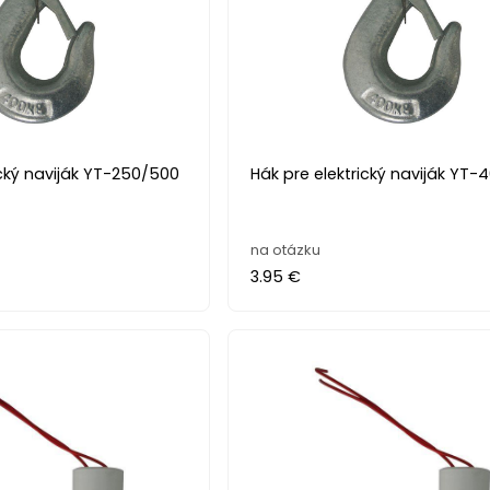
ický naviják YT-250/500
Hák pre elektrický naviják YT
na otázku
3.95 €