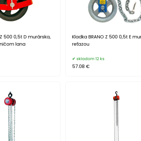
Z 500 0,5t D murárska,
Kladka BRANO Z 500 0,5t E mur
ničom lana
reťazou
skladom 12 ks
57.08 €