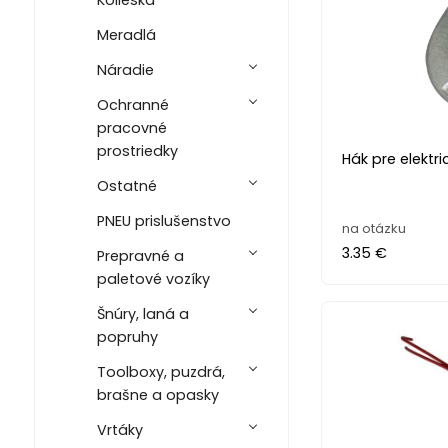
Meradlá
Náradie
Ochranné
pracovné
prostriedky
Hák pre elektr
Ostatné
PNEU prislušenstvo
na otázku
3.35 €
Prepravné a
paletové vozíky
Šnúry, laná a
popruhy
Toolboxy, puzdrá,
brašne a opasky
Vrtáky