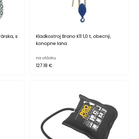
árska, s
Kladkostroj Brano K11 1,0 t, obecný,
konopne lana
na otázku
127.18 €