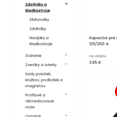
Zdviháky a
kladkostroje
Sťahováky
Zdviháky
Navijáky a
Kapacitor pre e
kladkostroje
125/250-A
Zváranie
na otázku
3.95 €
Zveráky a zvierky
Sady poistiek,
krúžkov, podložiek a
magnetov
Profilové a
obmedzovacie
nože
Ostatné