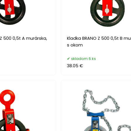
Z 500 0,5t A murárska,
Kladka BRANO Z 500 0,5t B mu
s okom
skladom 6 ks
38.05 €