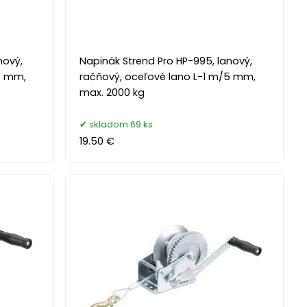
nový,
Napinák Strend Pro HP-995, lanový,
5 mm,
račňový, oceľové lano L-1 m/5 mm,
max. 2000 kg
skladom 69 ks
19.50 €