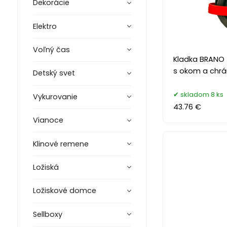
Dekorácie
Elektro
Voľný čas
Kladka BRANO 
s okom a chrá
Detský svet
skladom 8 ks
Vykurovanie
43.76 €
Vianoce
Klinové remene
Ložiská
Ložiskové domce
Sellboxy