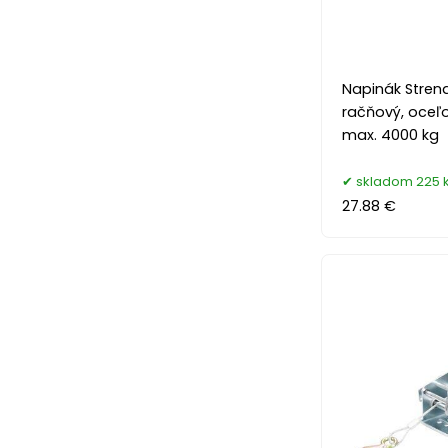
Napinák Strend
račňový, oceľ
max. 4000 kg
skladom 225 
27.88 €