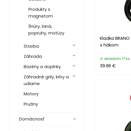
Produkty s
magnetom
Šnúry, laná,
popruhy, motúzy
Kladka BRANO 
s hákom
Stavba
Záhrada
skladom 17 ks
39.96 €
Bazény a doplnky
Záhradné grily, krby a
udiarne
Motory
Pružiny
Domácnosť