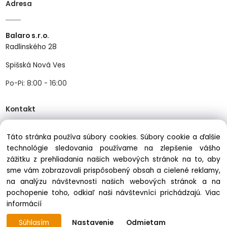
Adresa
Balaro s.r.o.
Radlinského 28
Spišská Nová Ves
Po-Pi: 8:00 - 16:00
Kontakt
Táto stránka používa súbory cookies. Súbory cookie a ďalšie
Tel:
+421534466489
technológie sledovania používame na zlepšenie vášho
Mail:
info@balastav.sk
zážitku z prehliadania našich webových stránok na to, aby
sme vám zobrazovali prispôsobený obsah a cielené reklamy,
na analýzu návštevnosti našich webových stránok a na
pochopenie toho, odkiaľ naši návštevníci prichádzajú.
Viac
informácií
Copyright © 2025 balastav.sk, All rights reserved
Súhlasím
Nastavenie
Odmietam