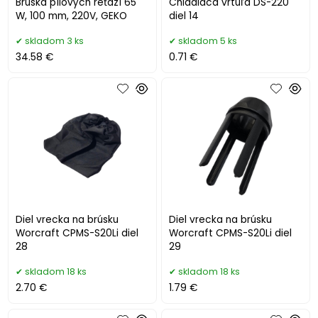
Brúska pílových reťazí 65
Chladiaca vrtuľa DS-220
W, 100 mm, 220V, GEKO
diel 14
skladom 3 ks
skladom 5 ks
34.58 €
0.71 €
Diel vrecka na brúsku
Diel vrecka na brúsku
Worcraft CPMS-S20Li diel
Worcraft CPMS-S20Li diel
28
29
skladom 18 ks
skladom 18 ks
2.70 €
1.79 €