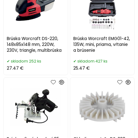
Brúska Worcraft DS-220,
Brúska Worcraft EMG01-42,
148x85x148 mm, 220W,
135W, mini, priama, vŕtanie
230V, triangle, multibrúska
a brúsenie
skladom 252 ks
skladom 427 ks
27.47 €
25.47 €