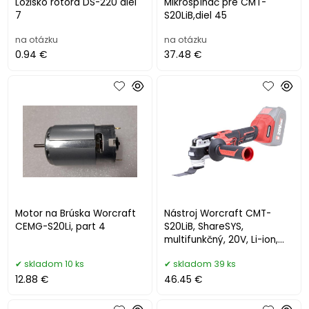
Ložisko rotora DS-220 diel
Mikrospínač pre CMT-
7
S20LiB,diel 45
na otázku
na otázku
0.94 €
37.48 €
Motor na Brúska Worcraft
Nástroj Worcraft CMT-
CEMG-S20Li, part 4
S20LiB, ShareSYS,
multifunkčný, 20V, Li-ion,
multifunkčná brúska,
skladom 10 ks
skladom 39 ks
bezuhlíkový
12.88 €
46.45 €