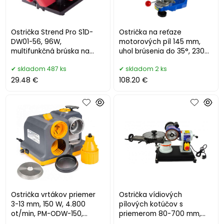
Ostrička Strend Pro S1D-
Ostrička na reťaze
DW01-56, 96W,
motorových píl 145 mm,
multifunkčná brúska na
uhol brúsenia do 35°, 230
nože, vrtáky, nožnice
W, GEKO
skladom 487 ks
skladom 2 ks
29.48 €
108.20 €
Ostrička vrtákov priemer
Ostrička vídiových
3-13 mm, 150 W, 4.800
pílových kotúčov s
ot/min, PM-ODW-150,
priemerom 80-700 mm,
POWERMAT
250 W, GEKO