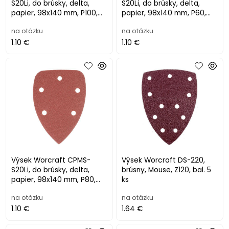
S20Li, do brúsky, delta,
S20Li, do brúsky, delta,
papier, 98x140 mm, P100,
papier, 98x140 mm, P60,
brúsny, bal. 5 ks
brúsny, bal. 5 ks
na otázku
na otázku
1.10 €
1.10 €
Výsek Worcraft CPMS-
Výsek Worcraft DS-220,
S20Li, do brúsky, delta,
brúsny, Mouse, Z120, bal. 5
papier, 98x140 mm, P80,
ks
brúsny, bal. 5 ks
na otázku
na otázku
1.10 €
1.64 €