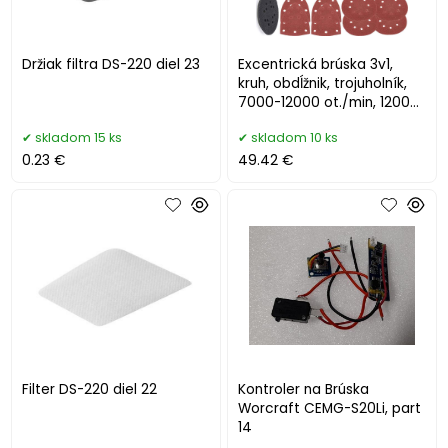
Držiak filtra DS-220 diel 23
Excentrická brúska 3v1,
kruh, obdĺžnik, trojuholník,
7000-12000 ot./min, 1200
W, POWERMAT
skladom 15 ks
skladom 10 ks
0.23 €
49.42 €
Filter DS-220 diel 22
Kontroler na Brúska
Worcraft CEMG-S20Li, part
14