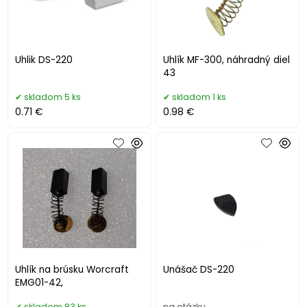
Uhlik DS-220
Uhlík MF-300, náhradný diel
43
skladom 5 ks
skladom 1 ks
0.71 €
0.98 €
Uhlík na brúsku Worcraft
Unášač DS-220
EMG01-42,
skladom 83 ks
na otázku