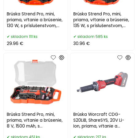
Brúska Strend Pro, mini,
Brúska Strend Pro, mini,
priama, vŕtanie a brúsenie,
priama, vŕtanie a brúsenie,
130 W, s príslušenstvom,
135 W, s príslušenstvom,
210ks
210ks
skladom 111 ks
skladom 585 ks
29.96 €
30.96 €
Brúska Strend Pro, mini,
Brúska Worcraft CDG-
priama, vŕtanie a brúsenie,
S20LiB, ShareSYS, 20V Li-
8 V, 1500 mAh, s
Ion, priama, vŕtanie a
príslušenstvom
brúsenie
skladom 451 ks
skladom 217 ks