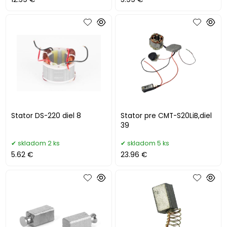
Stator DS-220 diel 8
Stator pre CMT-S20LiB,diel
39
skladom 2 ks
skladom 5 ks
5.62 €
23.96 €