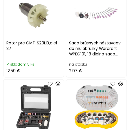
Rotor pre CMT-S20LiB,diel
Sada brúsnych nástavcov
37
do multibrúsky Worcraft
WPEG101, 18 dielna sada
teliesok
skladom 5 ks
na otázku
12.59 €
2.97 €