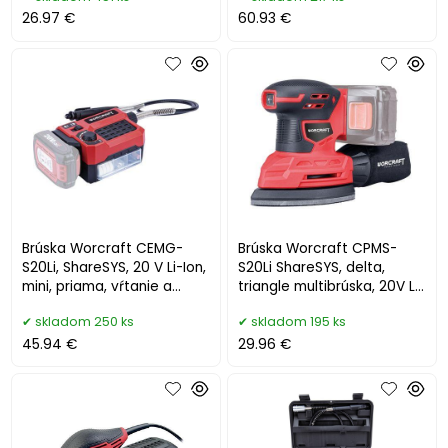
26.97 €
60.93 €
Brúska Worcraft CEMG-
Brúska Worcraft CPMS-
S20Li, ShareSYS, 20 V Li-Ion,
S20Li ShareSYS, delta,
mini, priama, vŕtanie a
triangle multibrúska, 20V Li-
brúsenie
ion
skladom 250 ks
skladom 195 ks
45.94 €
29.96 €