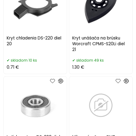
Kryt chladenia DS-220 diel
Kryt unášača na brúsku
20
Worcraft CPMS-S20Li diel
21
skladom 10 ks
skladom 49 ks
0.71 €
1.30 €