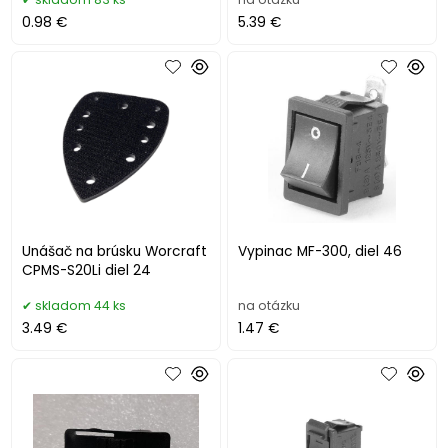
0.98 €
5.39 €
Unášač na brúsku Worcraft
Vypinac MF-300, diel 46
CPMS-S20Li diel 24
skladom 44 ks
na otázku
3.49 €
1.47 €