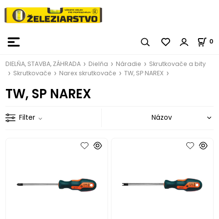
0
DIELŇA, STAVBA, ZÁHRADA
Dielňa
Náradie
Skrutkovače a bity
Skrutkovače
Narex skrutkovače
TW, SP NAREX
TW, SP NAREX
Filter