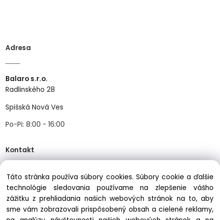
Adresa
Balaro s.r.o.
Radlinského 28
Spišská Nová Ves
Po-Pi: 8:00 - 16:00
Kontakt
Táto stránka používa súbory cookies. Súbory cookie a ďalšie
Tel:
+421534466489
technológie sledovania používame na zlepšenie vášho
Mail:
info@balastav.sk
zážitku z prehliadania našich webových stránok na to, aby
sme vám zobrazovali prispôsobený obsah a cielené reklamy,