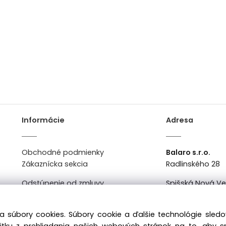
Informácie
Adresa
Obchodné podmienky
Balaro s.r.o.
Zákaznícka sekcia
Radlinského 28
Odstúpenie od zmluvy
Spišská Nová V
Kontakt
Po-Pi: 8:00 - 16:0
a súbory cookies. Súbory cookie a ďalšie technológie sle