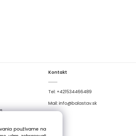
Kontakt
Tel:
+421534466489
Mail:
info@balastav.sk
es
0
dovania používame na