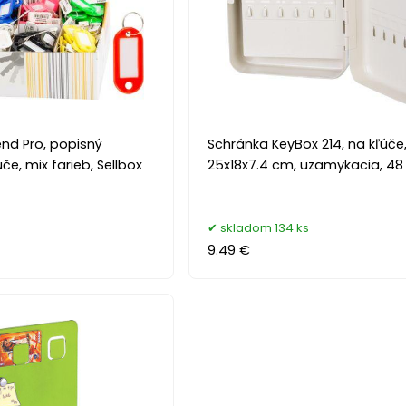
end Pro, popisný
Schránka KeyBox 214, na kľúče
če, mix farieb, Sellbox
25x18x7.4 cm, uzamykacia, 48
skladom 134 ks
9.49 €