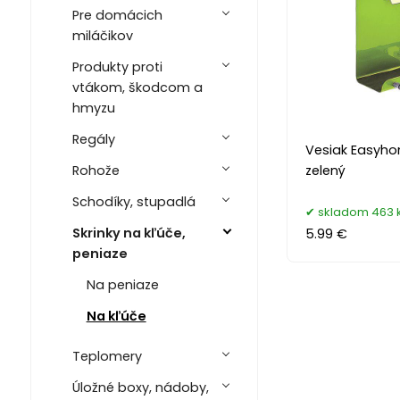
Pre domácich
miláčikov
Produkty proti
vtákom, škodcom a
hmyzu
Regály
Vesiak Easyho
Rohože
zelený
Schodíky, stupadlá
skladom 463 
Skrinky na kľúče,
5.99 €
peniaze
Na peniaze
Na kľúče
Teplomery
Úložné boxy, nádoby,