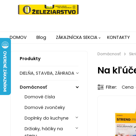
DOMOV
Blog
ZÁKAZNÍCKA SEKCIA
KONTAKTY
Domácnosť
Skr
Produkty
Na kľúč
DIELŇA, STAVBA, ZÁHRADA
Domácnosť
Filter
Cena
Domové čísla
Domové zvončeky
Doplnky do kuchyne
Držiaky, háčiky na
stenu