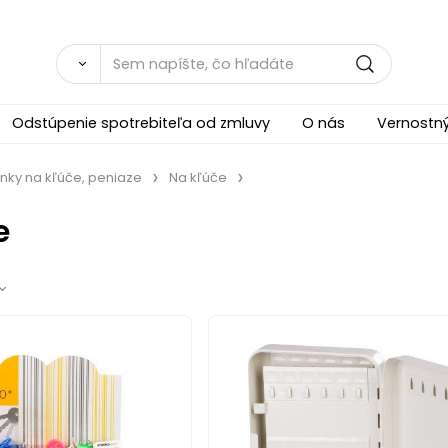
Odstúpenie spotrebiteľa od zmluvy
O nás
Vernostn
inky na kľúče, peniaze
Na kľúče
e