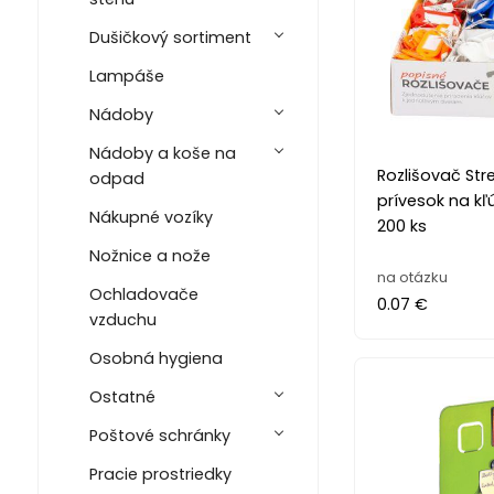
Dušičkový sortiment
Lampáše
Nádoby
Nádoby a koše na
Rozlišovač Str
odpad
prívesok na kľú
Nákupné vozíky
200 ks
Nožnice a nože
na otázku
Ochladovače
0.07 €
vzduchu
Osobná hygiena
Ostatné
Poštové schránky
Pracie prostriedky