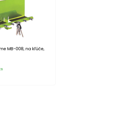
me MB-008, na kľúče,
ks