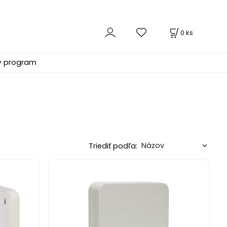
0
ks
ý program
Triediť podľa: