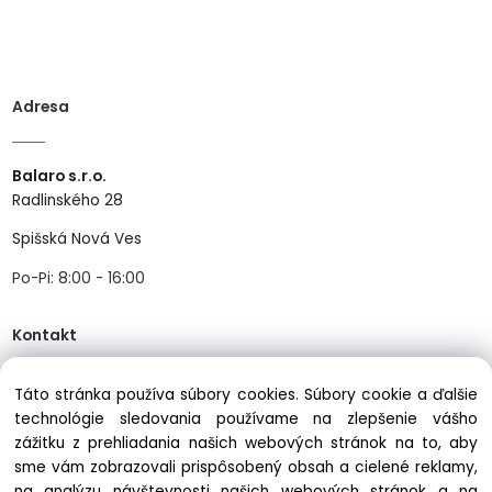
Adresa
Balaro s.r.o.
Radlinského 28
Spišská Nová Ves
Po-Pi: 8:00 - 16:00
Kontakt
Táto stránka používa súbory cookies. Súbory cookie a ďalšie
Tel:
+421534466489
technológie sledovania používame na zlepšenie vášho
zážitku z prehliadania našich webových stránok na to, aby
Mail:
info@balastav.sk
sme vám zobrazovali prispôsobený obsah a cielené reklamy,
na analýzu návštevnosti našich webových stránok a na