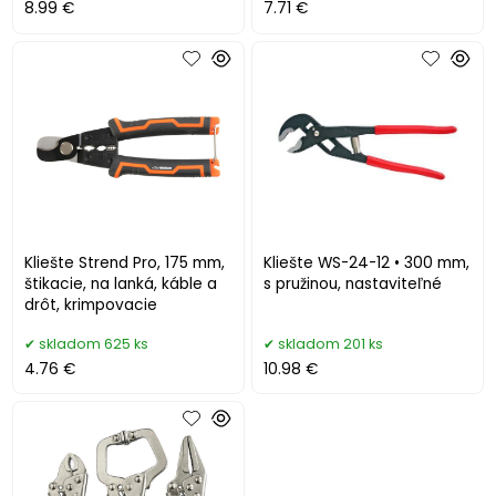
8.99 €
7.71 €
Kliešte Strend Pro, 175 mm,
Kliešte WS-24-12 • 300 mm,
štikacie, na lanká, káble a
s pružinou, nastaviteľné
drôt, krimpovacie
skladom 625 ks
skladom 201 ks
4.76 €
10.98 €