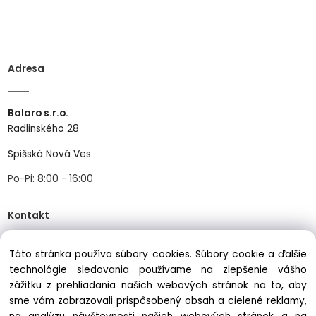
Adresa
Balaro s.r.o.
Radlinského 28
Spišská Nová Ves
Po-Pi: 8:00 - 16:00
Kontakt
Táto stránka používa súbory cookies. Súbory cookie a ďalšie
Tel:
+421534466489
technológie sledovania používame na zlepšenie vášho
Mail:
info@balastav.sk
zážitku z prehliadania našich webových stránok na to, aby
sme vám zobrazovali prispôsobený obsah a cielené reklamy,