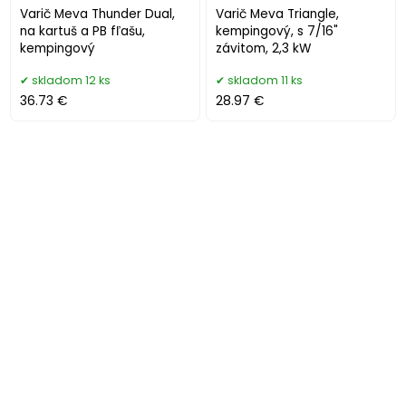
Varič Meva Thunder Dual,
Varič Meva Triangle,
na kartuš a PB fľašu,
kempingový, s 7/16"
kempingový
závitom, 2,3 kW
skladom 12 ks
skladom 11 ks
36.73 €
28.97 €