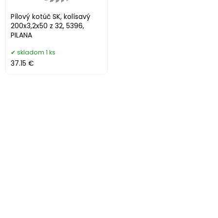
Pílový kotúč SK, kolísavý
200x3,2x50 z 32, 5396,
PILANA
skladom 1 ks
37.15 €