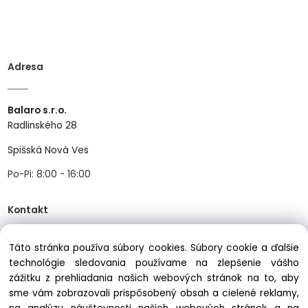
Adresa
Balaro s.r.o.
Radlinského 28
Spišská Nová Ves
Po-Pi: 8:00 - 16:00
Kontakt
Táto stránka používa súbory cookies. Súbory cookie a ďalšie
Tel:
+421534466489
technológie sledovania používame na zlepšenie vášho
Mail:
info@balastav.sk
zážitku z prehliadania našich webových stránok na to, aby
sme vám zobrazovali prispôsobený obsah a cielené reklamy,