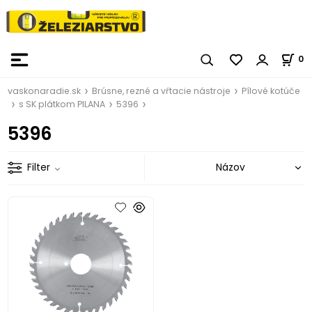
0
vaskonaradie.sk
Brúsne, rezné a vŕtacie nástroje
Pílové kotúče
s SK plátkom PILANA
5396
5396
Filter