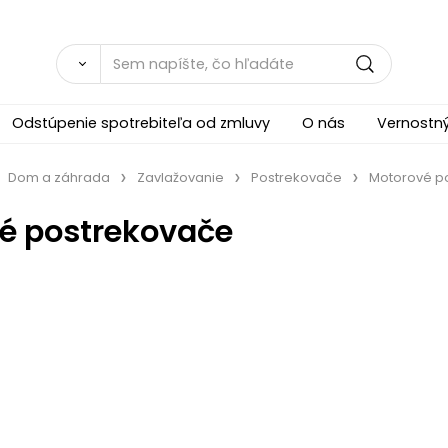
Odstúpenie spotrebiteľa od zmluvy
O nás
Vernostn
Dom a záhrada
Zavlažovanie
Postrekovače
Motorové p
é postrekovače