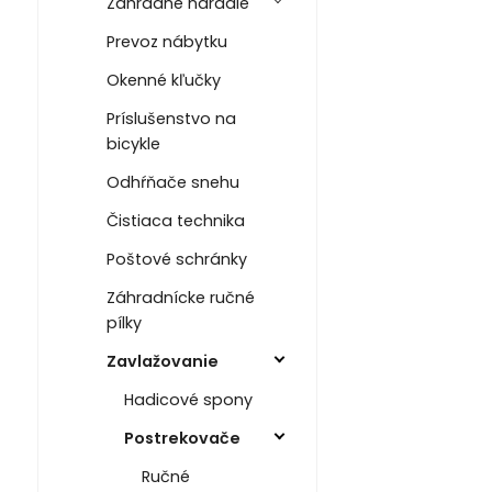
Záhradné náradie
Prevoz nábytku
Okenné kľučky
Príslušenstvo na
bicykle
Odhŕňače snehu
Čistiaca technika
Poštové schránky
Záhradnícke ručné
pílky
Zavlažovanie
Hadicové spony
Postrekovače
Ručné