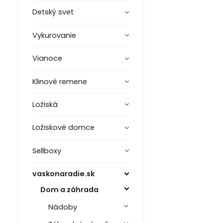
Detský svet
Vykurovanie
Vianoce
Klinové remene
Ložiská
Ložiskové domce
Sellboxy
vaskonaradie.sk
Dom a záhrada
Nádoby