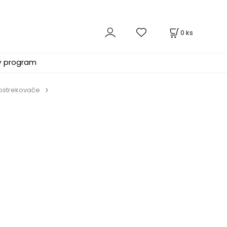
0
ks
ý program
ostrekovače