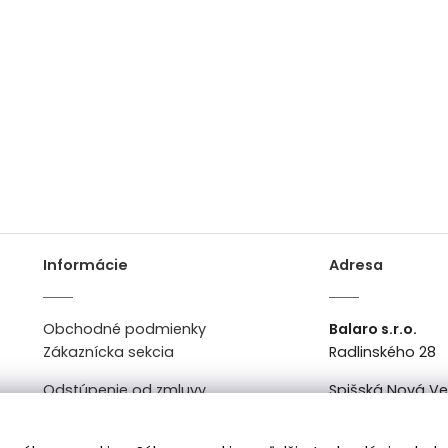
Informácie
Adresa
Obchodné podmienky
Balaro s.r.o.
Zákaznícka sekcia
Radlinského 28
Odstúpenie od zmluvy
Spišská Nová V
Kontakt
Po-Pi: 8:00 - 16:0