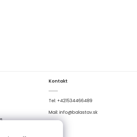
Kontakt
Tel:
+421534466489
Mail:
info@balastav.sk
es
0