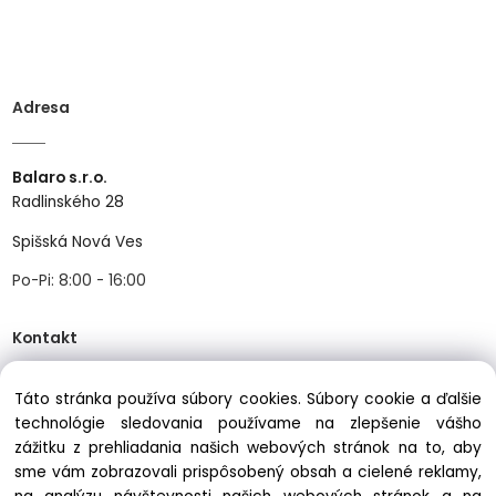
Adresa
Balaro s.r.o.
Radlinského 28
Spišská Nová Ves
Po-Pi: 8:00 - 16:00
Kontakt
Táto stránka používa súbory cookies. Súbory cookie a ďalšie
Tel:
+421534466489
technológie sledovania používame na zlepšenie vášho
Mail:
info@balastav.sk
zážitku z prehliadania našich webových stránok na to, aby
sme vám zobrazovali prispôsobený obsah a cielené reklamy,