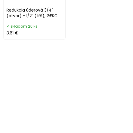
Redukcia úderová 3/4"
(otvor) - 1/2" (tŕň), GEKO
skladom 20 ks
3.61 €