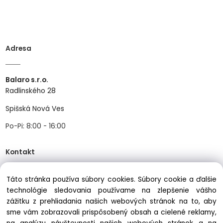
Adresa
Balaro s.r.o.
Radlinského 28
Spišská Nová Ves
Po-Pi: 8:00 - 16:00
Kontakt
Táto stránka používa súbory cookies. Súbory cookie a ďalšie
Tel:
+421534466489
technológie sledovania používame na zlepšenie vášho
Mail:
info@balastav.sk
zážitku z prehliadania našich webových stránok na to, aby
sme vám zobrazovali prispôsobený obsah a cielené reklamy,