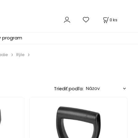
0
ks
ý program
adie
Rýle
Triediť podľa: