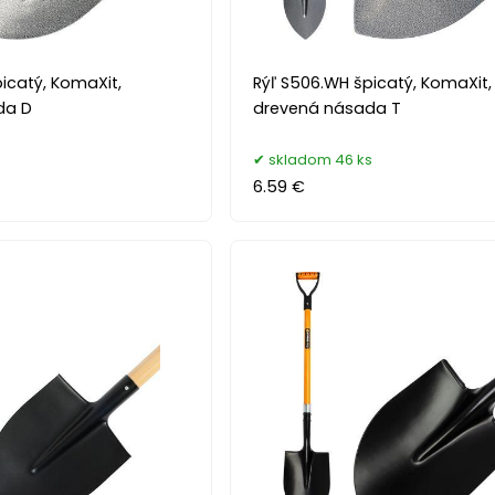
icatý, KomaXit,
Rýľ S506.WH špicatý, KomaXit,
da D
drevená násada T
skladom 46 ks
6.59 €