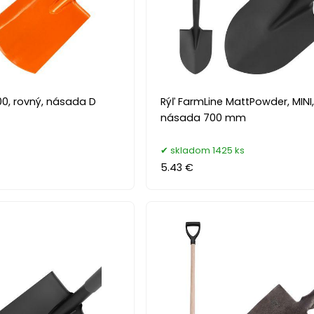
200, rovný, násada D
Rýľ FarmLine MattPowder, MINI
násada 700 mm
s
skladom 1425 ks
5.43 €