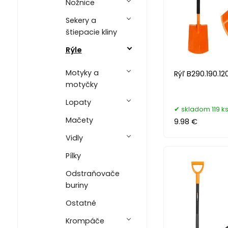
Nožnice
Sekery a
štiepacie kliny
Rýle
Motyky a
Rýľ B290.190.1
motyčky
Lopaty
skladom 119 k
Mačety
9.98 €
Vidly
Pílky
Odstraňovače
buriny
Ostatné
Krompáče