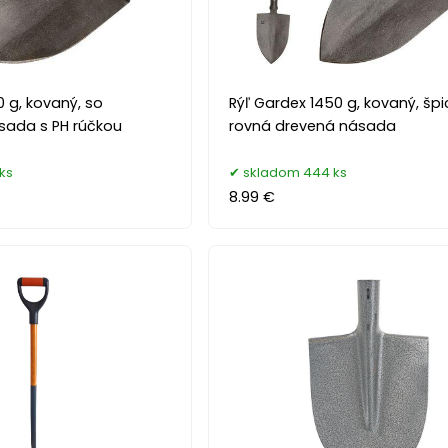
0 g, kovaný, so
Rýľ Gardex 1450 g, kovaný, špi
sada s PH rúčkou
rovná drevená násada
ks
skladom 444 ks
8.99 €