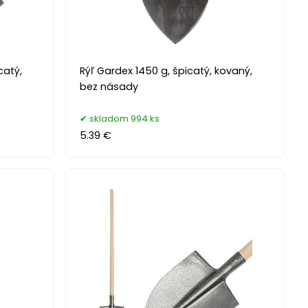
catý,
Rýľ Gardex 1450 g, špicatý, kovaný,
bez násady
skladom 994 ks
5.39 €