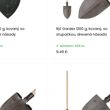
0 g, kovaný so
Rýľ Gardex 1300 g, kovaný, so
z násady
stupačkou, drevená násada
ks
skladom 426 ks
9.49 €