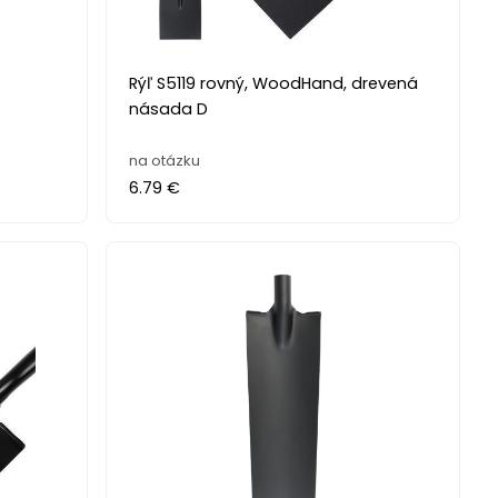
Rýľ S5119 rovný, WoodHand, drevená
násada D
na otázku
6.79 €