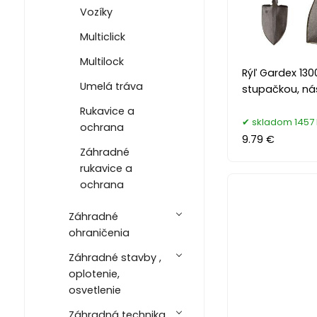
Vozíky
Multiclick
Multilock
Rýľ Gardex 130
Umelá tráva
stupačkou, ná
Rukavice a
skladom 1457 
ochrana
9.79 €
Záhradné
rukavice a
ochrana
Záhradné
ohraničenia
Záhradné stavby ,
oplotenie,
osvetlenie
Záhradná technika