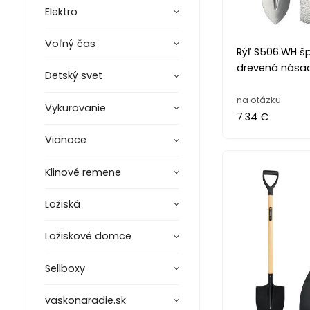
Elektro
Voľný čas
Rýľ S506.WH šp
drevená nása
Detský svet
na otázku
Vykurovanie
7.34 €
Vianoce
Klinové remene
Ložiská
Ložiskové domce
Sellboxy
vaskonaradie.sk