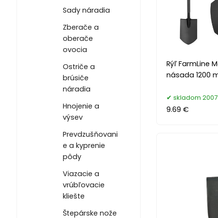
Sady náradia
Zberače a
oberače
ovocia
Rýľ FarmLine M
Ostriče a
násada 1200
brúsiče
náradia
skladom 2007
Hnojenie a
9.69 €
výsev
Prevdzušňovani
e a kyprenie
pôdy
Viazacie a
vrúbľovacie
kliešte
Štepárske nože