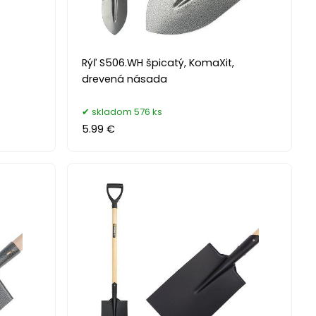
z
Rýľ S506.WH špicatý, KomaXit,
drevená násada
skladom 576 ks
5.99 €