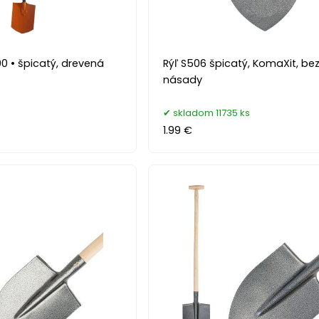
00 • špicatý, drevená
Rýľ S506 špicatý, KomaXit, be
násady
skladom 11735 ks
1.99 €