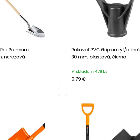
 Pro Premium,
Rukoväť PVC Grip na rýľ/odhr
m, nerezová
30 mm, plastová, čierna
s
skladom 479 ks
0.79 €