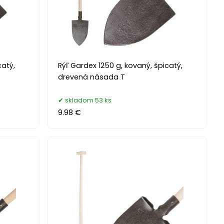
catý,
Rýľ Gardex 1250 g, kovaný, špicatý,
drevená násada T
skladom 53 ks
9.98 €