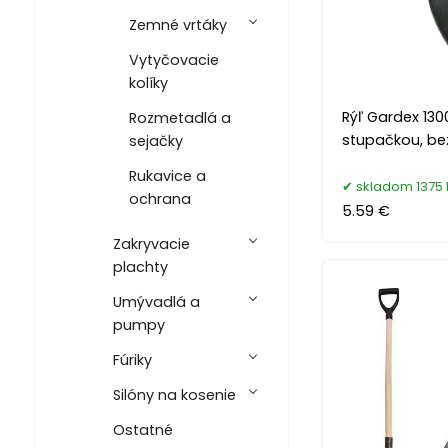
Zemné vrtáky
Vytyčovacie
kolíky
Rýľ Gardex 130
Rozmetadlá a
stupačkou, be
sejačky
Rukavice a
skladom 1375 
ochrana
5.59 €
Zakryvacie
plachty
Umývadlá a
pumpy
Fúriky
Silóny na kosenie
Ostatné