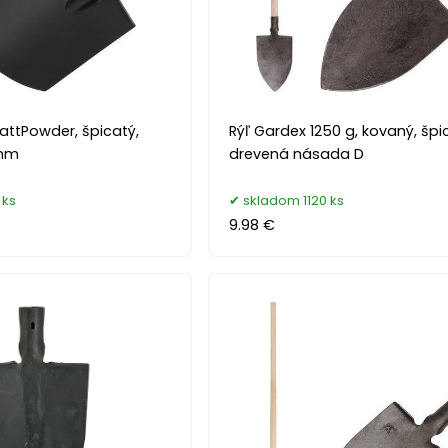
attPowder, špicatý,
Rýľ Gardex 1250 g, kovaný, špi
 mm
drevená násada D
 ks
skladom 1120 ks
9.98 €