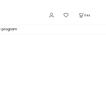
0
ks
ý program