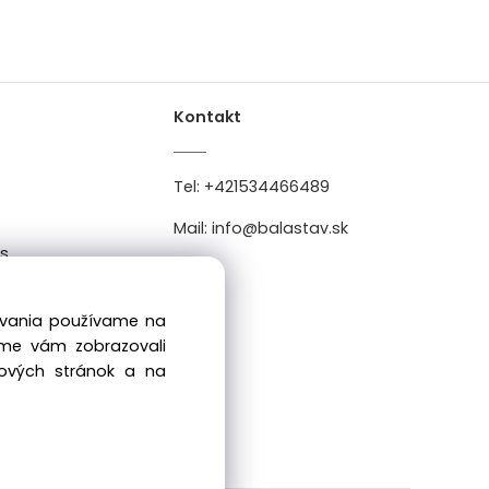
Kontakt
Tel:
+421534466489
Mail:
info@balastav.sk
es
0
dovania používame na
sme vám zobrazovali
bových stránok a na