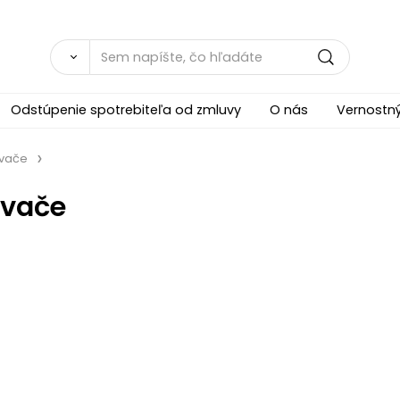
Odstúpenie spotrebiteľa od zmluvy
O nás
Vernostn
vače
ovače