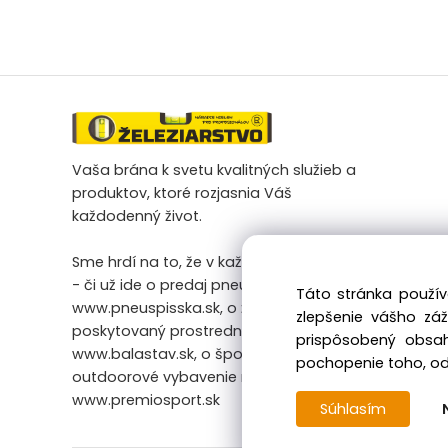
Vaša brána k svetu kvalitných služieb a
produktov, ktoré rozjasnia Váš
každodenný život.
Sme hrdí na to, že v každej našej činnosti
- či už ide o predaj pneumatík na
Táto stránka použív
www.pneuspisska.sk, o železiarsky tovar
zlepšenie vášho zá
poskytovaný prostredníctvom
prispôsobený obsah
www.balastav.sk, o športové a
pochopenie toho, odk
outdoorové vybavenie na
www.premiosport.sk
Súhlasím