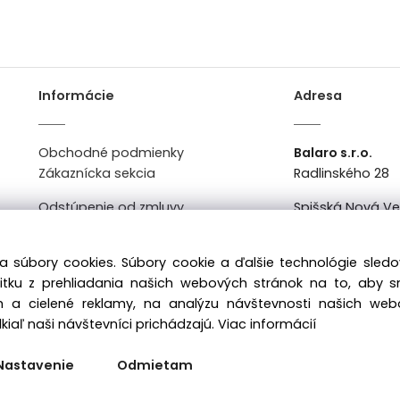
Informácie
Adresa
Obchodné podmienky
Balaro s.r.o.
Zákaznícka sekcia
Radlinského 28
Odstúpenie od zmluvy
Spišská Nová V
Kontakt
Po-Pi: 8:00 - 16:0
a súbory cookies. Súbory cookie a ďalšie technológie sle
žitku z prehliadania našich webových stránok na to, aby 
 a cielené reklamy, na analýzu návštevnosti našich we
iaľ naši návštevníci prichádzajú.
Viac informácií
Nastavenie
Odmietam