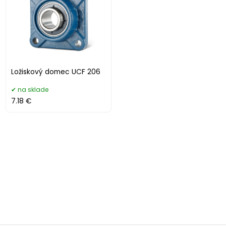
Ložiskový domec UCF 206
na sklade
7.18 €