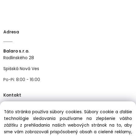
Adresa
Balaro s.r.o.
Radlinského 28
Spišská Nová Ves
Po-Pi: 8:00 - 16:00
Kontakt
Táto stránka používa súbory cookies. Súbory cookie a ďalšie
Tel:
+421534466489
technológie sledovania používame na zlepšenie vášho
Mail:
zážitku z prehliadania našich webových stránok na to, aby
info@balastav.sk
sme vám zobrazovali prispôsobený obsah a cielené reklamy,