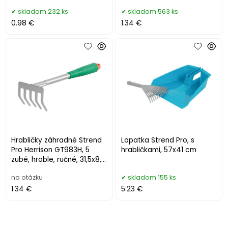
41x11 cm
skladom 232 ks
skladom 563 ks
0.98 €
1.34 €
Hrabličky záhradné Strend
Lopatka Strend Pro, s
Pro Herrison GT983H, 5
hrabličkami, 57x41 cm
zubé, hrable, ručné, 31,5x8,5
cm
na otázku
skladom 155 ks
1.34 €
5.23 €