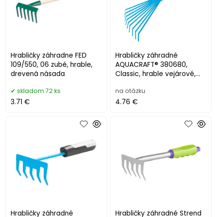
Hrabličky záhradne FED
Hrabličky záhradné
109/550, 06 zubé, hrable,
AQUACRAFT® 380680,
drevená násada
Classic, hrable vejárové,
ručné
skladom 72 ks
na otázku
3.71 €
4.76 €
Hrabličky záhradné
Hrabličky záhradné Strend