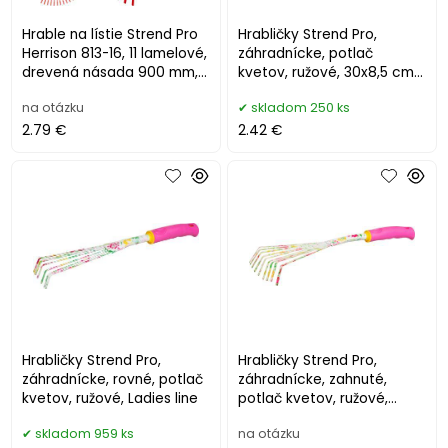
Hrable na lístie Strend Pro
Hrabličky Strend Pro,
Herrison 813-16, 11 lamelové,
záhradnícke, potlač
drevená násada 900 mm,
kvetov, ružové, 30x8,5 cm,
mini
Ladies line
na otázku
skladom 250 ks
2.79 €
2.42 €
Hrabličky Strend Pro,
Hrabličky Strend Pro,
záhradnícke, rovné, potlač
záhradnícke, zahnuté,
kvetov, ružové, Ladies line
potlač kvetov, ružové,
Ladies line
skladom 959 ks
na otázku