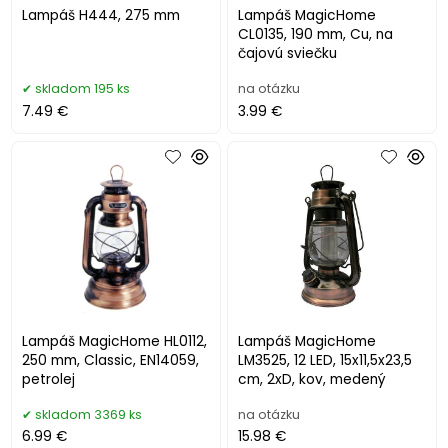
Lampáš H444, 275 mm
Lampáš MagicHome
CL0135, 190 mm, Cu, na
čajovú sviečku
skladom 195 ks
na otázku
7.49 €
3.99 €
Lampáš MagicHome HL0112,
Lampáš MagicHome
250 mm, Classic, EN14059,
LM3525, 12 LED, 15x11,5x23,5
petrolej
cm, 2xD, kov, medený
skladom 3369 ks
na otázku
6.99 €
15.98 €