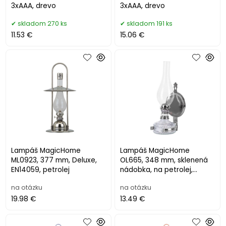
3xAAA, drevo
3xAAA, drevo
skladom 270 ks
skladom 191 ks
11.53 €
15.06 €
Lampáš MagicHome
Lampáš MagicHome
ML0923, 377 mm, Deluxe,
OL665, 348 mm, sklenená
EN14059, petrolej
nádobka, na petrolej,
EN14059
na otázku
na otázku
19.98 €
13.49 €