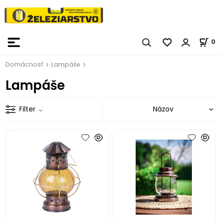
0
Domácnosť
Lampáše
Lampáše
Filter