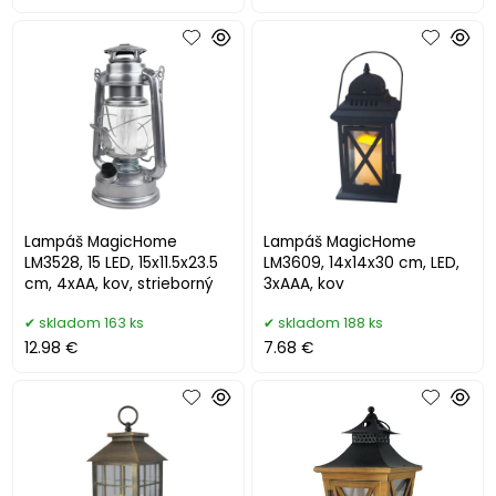
Lampáš MagicHome
Lampáš MagicHome
LM3528, 15 LED, 15x11.5x23.5
LM3609, 14x14x30 cm, LED,
cm, 4xAA, kov, strieborný
3xAAA, kov
skladom 163 ks
skladom 188 ks
12.98 €
7.68 €