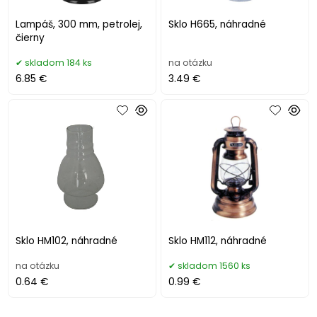
Lampáš, 300 mm, petrolej,
Sklo H665, náhradné
čierny
skladom 184 ks
na otázku
6.85 €
3.49 €
Sklo HM102, náhradné
Sklo HM112, náhradné
na otázku
skladom 1560 ks
0.64 €
0.99 €