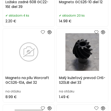
Ložisko zadné 608 GC22-
Magneto GCS26-10 diel 12
16E diel 39
skladom 4 ks
skladom 20 ks
2.20 €
14.98 €
Magneto na pílu Worcraft
Malý kužeľový prevod CHS-
GCS26-10A, diel 32
S20LiB diel 33
na otázku
na otázku
8.99 €
1.49 €