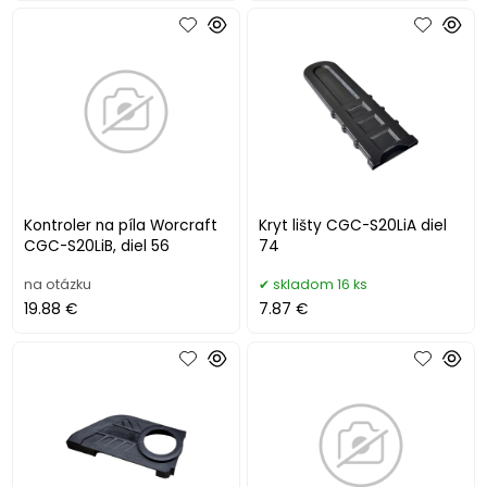
Kontroler na píla Worcraft
Kryt lišty CGC-S20LiA diel
CGC-S20LiB, diel 56
74
na otázku
skladom 16 ks
19.88 €
7.87 €