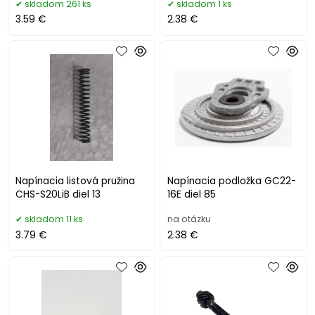
skladom 261 ks
skladom 1 ks
3.59 €
2.38 €
Napínacia listová pružina
Napínacia podložka GC22-
CHS-S20LiB diel 13
16E diel 85
skladom 11 ks
na otázku
3.79 €
2.38 €