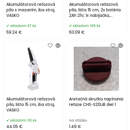
Akumulátorová reťazová
Akumulátorová reťazová
píla s mazaním, iba stroj,
píla, lišta 15 cm, 2x batéria
VASKO
2Ah 21V, 1x nabíjačka,
VASKO
skladom 47 ks
skladom 145 ks
59.24 €
63.09 €
Akumulátorová reťazová
Aretačná skrutka napínania
píla, lišta 15 cm, iba stroj,
reťaze CHS-S20LiB diel 1
VASKO
skladom 110 ks
na otázku
44.05 €
1.49 €