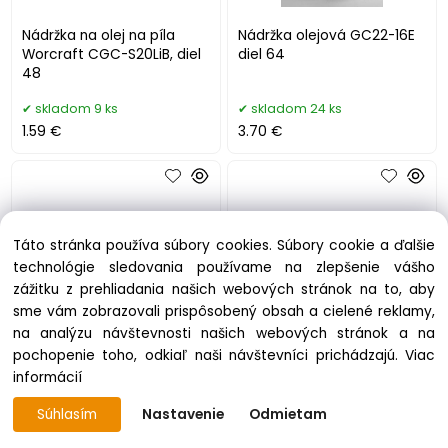
Nádržka na olej na píla
Nádržka olejová GC22-16E
Worcraft CGC-S20LiB, diel
diel 64
48
skladom 9 ks
skladom 24 ks
1.59 €
3.70 €
Táto stránka používa súbory cookies. Súbory cookie a ďalšie
technológie sledovania používame na zlepšenie vášho
zážitku z prehliadania našich webových stránok na to, aby
sme vám zobrazovali prispôsobený obsah a cielené reklamy,
na analýzu návštevnosti našich webových stránok a na
pochopenie toho, odkiaľ naši návštevníci prichádzajú.
Viac
Nádržka palivová na
Náhon olejového čerpadla
informácií
Worcraft GCS52-20D diel
na Worcraft GCS52-20D
34
diel 56
Súhlasím
Nastavenie
Odmietam
skladom 8 ks
skladom 10 ks