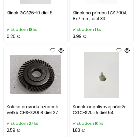
Klinok GCS26-10 diel 8
Klinok na prírubu LCS700A,
8x7 mm, diel 33
skladom 18 ks
skladom 1 ks
0.20 €
3.99 €
Koleso prevodu ozubené
Konektor palivovej nádrže
veľké CHS-S20LiB diel 27
CGC-S20LiA diel 64
skladom 27 ks
skladom 10 ks
2.59 €
1.83 €