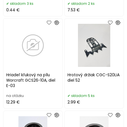
skladom 3 ks
skladom 2 ks
0.44 €
7.53 €
Hriadeľ kľukový na pílu
Hrotový držiak CGC-S20LiA
Worcraft GCS26-10A, diel
diel 52
E-03
na otázku
skladom 5 ks
12.29 €
2.99 €