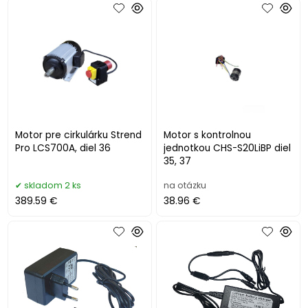
Motor pre cirkulárku Strend
Motor s kontrolnou
Pro LCS700A, diel 36
jednotkou CHS-S20LiBP diel
35, 37
skladom 2 ks
na otázku
389.59 €
38.96 €