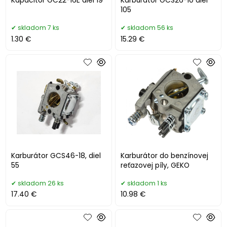
Kapacitor GC22-16E diel 19
Karburátor GCS26-10 diel
105
skladom 7 ks
skladom 56 ks
1.30 €
15.29 €
Karburátor GCS46-18, diel
Karburátor do benzínovej
55
reťazovej píly, GEKO
skladom 26 ks
skladom 1 ks
17.40 €
10.98 €