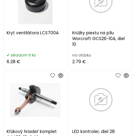
Kryt ventilátora LCS700A
Krúžky piestu na pílu
Worcraft GCS26-10A, diel
10
skladom 6 ks
na otázku
6.28 €
2.79 €
Kľúkový hriadeľ komplet
LED kontroler, diel 28