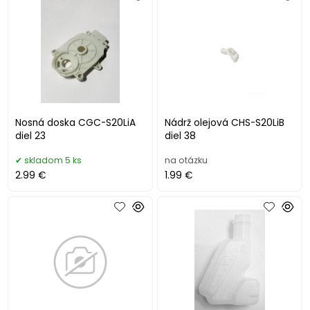
Nosná doska CGC-S20LiA
Nádrž olejová CHS-S20LiB
diel 23
diel 38
skladom 5 ks
na otázku
2.99 €
1.99 €