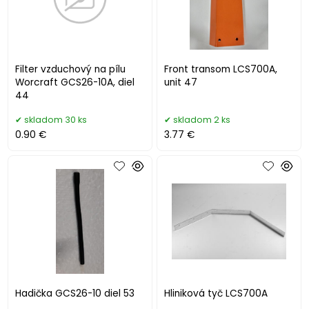
Filter vzduchový na pílu
Front transom LCS700A,
Worcraft GCS26-10A, diel
unit 47
44
skladom 30 ks
skladom 2 ks
0.90 €
3.77 €
Hadička GCS26-10 diel 53
Hliniková tyč LCS700A