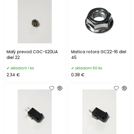
Malý prevod CGC-S20LiA
Matica rotora GC22-16 diel
diel 22
45
skladom 1 ks
skladom 50 ks
2.34 €
0.38 €