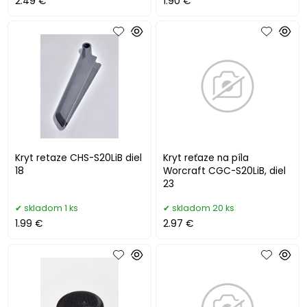
2.49 €
1.90 €
Kryt retaze CHS-S20LiB diel
Kryt reťaze na píla
18
Worcraft CGC-S20LiB, diel
23
skladom 1 ks
skladom 20 ks
1.99 €
2.97 €