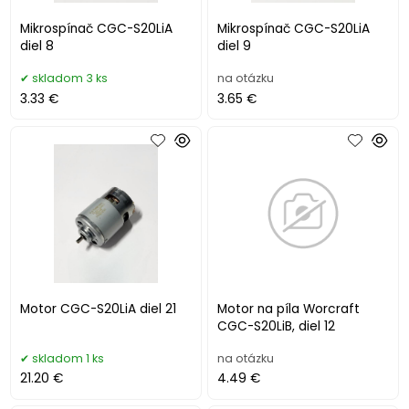
Mikrospínač CGC-S20LiA
Mikrospínač CGC-S20LiA
diel 8
diel 9
skladom 3 ks
na otázku
3.33 €
3.65 €
Motor CGC-S20LiA diel 21
Motor na píla Worcraft
CGC-S20LiB, diel 12
skladom 1 ks
na otázku
21.20 €
4.49 €