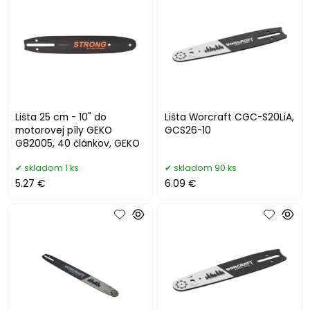
Lišta 25 cm - 10" do
Lišta Worcraft CGC-S20LiA,
motorovej píly GEKO
GCS26-10
G82005, 40 článkov, GEKO
skladom 1 ks
skladom 90 ks
5.27 €
6.09 €