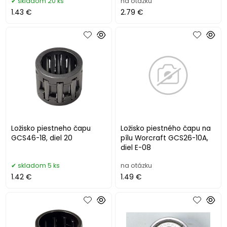
skladom 20 ks
na otázku
1.43 €
2.79 €
Ložisko piestneho čapu
Ložisko piestného čapu na
GCS46-18, diel 20
pílu Worcraft GCS26-10A,
diel E-08
skladom 5 ks
na otázku
1.42 €
1.49 €