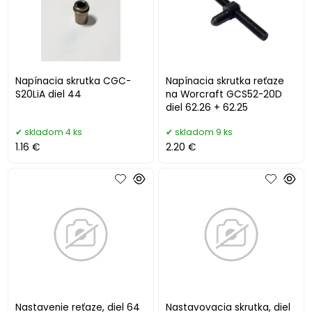
Napínacia skrutka CGC-
Napínacia skrutka reťaze
S20LiA diel 44
na Worcraft GCS52-20D
diel 62.26 + 62.25
skladom 4 ks
skladom 9 ks
1.16 €
2.20 €
Nastavenie reťaze, diel 64
Nastavovacia skrutka, diel