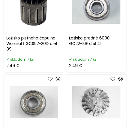
Ložisko pistneho čapu na
Ložisko predné 6000
Worcraft GCS52-20D diel
GC22-16E diel 41
89
skladom 7 ks
skladom 7 ks
2.49 €
2.49 €