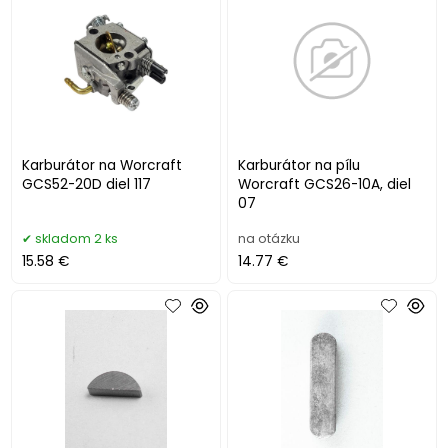
Karburátor na Worcraft
Karburátor na pílu
GCS52-20D diel 117
Worcraft GCS26-10A, diel
07
skladom 2 ks
na otázku
15.58 €
14.77 €