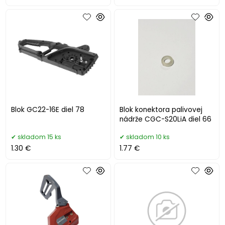
Blok GC22-16E diel 78
Blok konektora palivovej
nádrže CGC-S20LiA diel 66
skladom 15 ks
skladom 10 ks
1.30 €
1.77 €