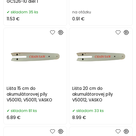
GCS26-10 diel 1
skladom 35 ks
na otázku
11.53 €
0.91 €
Lišta 15 cm do
Lišta 20 cm do
akumulátorovej píly
akumulátorovej píly
V50010, V50011, VASKO
V50012, VASKO
skladom 81 ks
skladom 33 ks
6.89 €
8.99 €