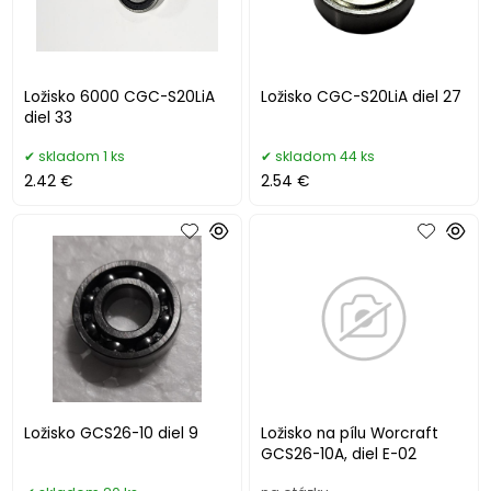
Ložisko 6000 CGC-S20LiA
Ložisko CGC-S20LiA diel 27
diel 33
skladom 1 ks
skladom 44 ks
2.42 €
2.54 €
Ložisko GCS26-10 diel 9
Ložisko na pílu Worcraft
GCS26-10A, diel E-02