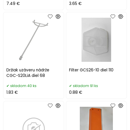
7.49 €
3.65 €
Držiak uzáveru nádrže
Filter GCS26-10 diel 110
CGC-S20LiA diel 68
skladom 40 ks
skladom 91 ks
1.83 €
0.88 €