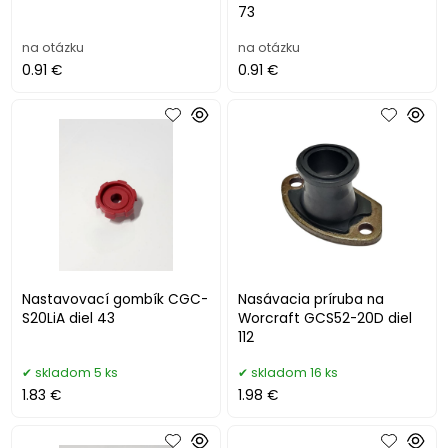
73
na otázku
na otázku
0.91 €
0.91 €
Nastavovací gombík CGC-
Nasávacia príruba na
S20LiA diel 43
Worcraft GCS52-20D diel
112
skladom 5 ks
skladom 16 ks
1.83 €
1.98 €