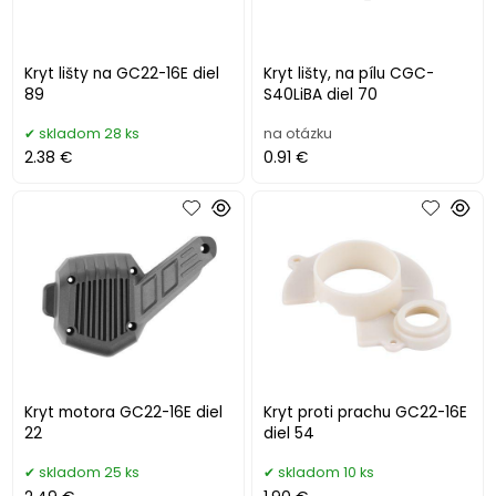
Kryt lišty na GC22-16E diel
Kryt lišty, na pílu CGC-
89
S40LiBA diel 70
skladom 28 ks
na otázku
2.38 €
0.91 €
Kryt motora GC22-16E diel
Kryt proti prachu GC22-16E
22
diel 54
skladom 25 ks
skladom 10 ks