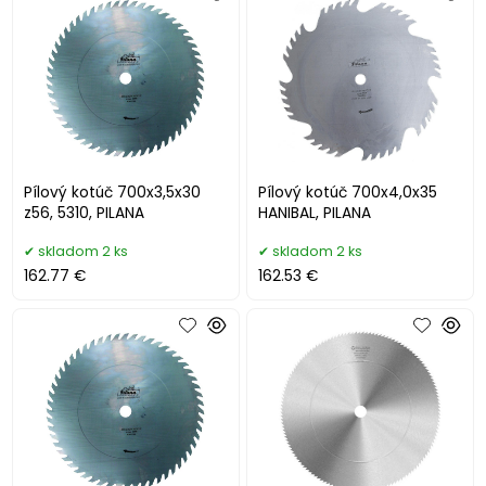
Pílový kotúč 700x3,5x30
Pílový kotúč 700x4,0x35
z56, 5310, PILANA
HANIBAL, PILANA
skladom 2 ks
skladom 2 ks
162.77 €
162.53 €