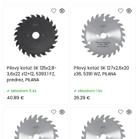
Pílový kotúč SK 125x2,8-
Pílový kotúč SK 127x2,6x20
3,6x22 z12+12, 5393.1 FZ,
z36, 5391 WZ, PILANA
predrez, PILANA
skladom 5 ks
skladom 1 ks
40.89 €
26.29 €