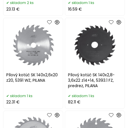
skladom 2 ks
skladom 1 ks
23.13 €
16.59 €
Pílový kotúč SK 140x2,6x20
Pílový kotúč SK 140x2,8-
z20, 5391 WZ, PILANA
3,6x22 z14+14, 5393.1 FZ,
predrez, PILANA
skladom 1 ks
skladom 1 ks
22.31 €
82.11 €