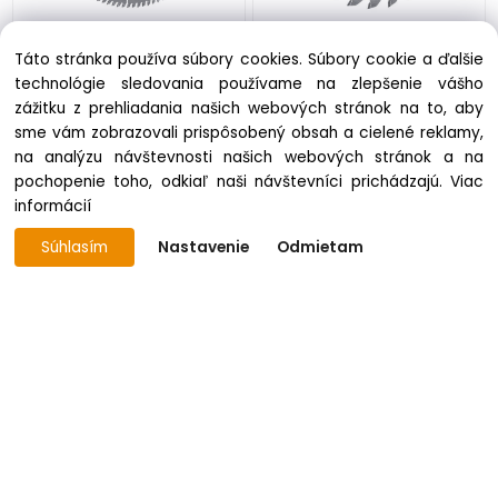
Pílový kotúč SK 160x2,5x20
Pílový kotúč SK 160x2,6x20
Táto stránka používa súbory cookies. Súbory cookie a ďalšie
z48, 5381-11 WZ, PILANA
z24, 5391 WZ, PILANA
technológie sledovania používame na zlepšenie vášho
skladom 5 ks
skladom 1 ks
zážitku z prehliadania našich webových stránok na to, aby
37.73 €
23.60 €
sme vám zobrazovali prispôsobený obsah a cielené reklamy,
na analýzu návštevnosti našich webových stránok a na
pochopenie toho, odkiaľ naši návštevníci prichádzajú.
Viac
informácií
Súhlasím
Nastavenie
Odmietam
Pílový kotúč SK 160x2,6x20
Pílový kotúč SK 160x2,6x20
z40, 5391 WZ, PILANA
z48, 5391 WZ, PILANA
skladom 1 ks
skladom 2 ks
30.97 €
33.30 €