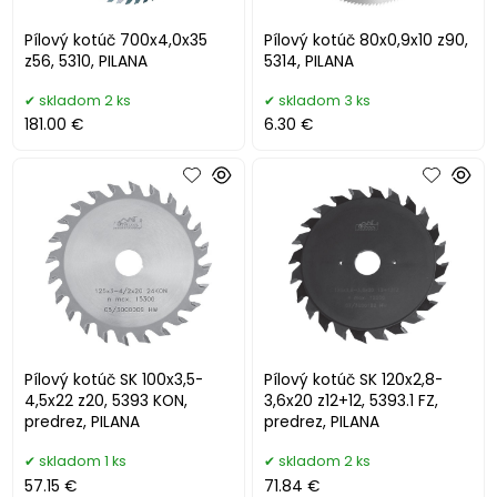
Pílový kotúč 700x4,0x35
Pílový kotúč 80x0,9x10 z90,
z56, 5310, PILANA
5314, PILANA
skladom 2 ks
skladom 3 ks
181.00 €
6.30 €
Pílový kotúč SK 100x3,5-
Pílový kotúč SK 120x2,8-
4,5x22 z20, 5393 KON,
3,6x20 z12+12, 5393.1 FZ,
predrez, PILANA
predrez, PILANA
skladom 1 ks
skladom 2 ks
57.15 €
71.84 €