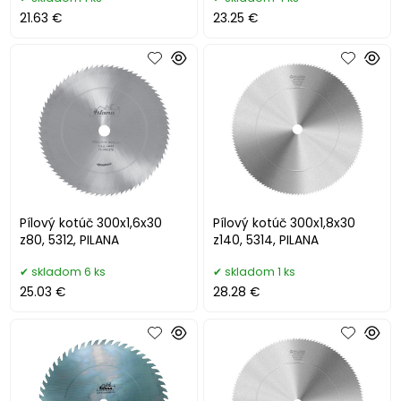
21.63 €
23.25 €
Pílový kotúč 300x1,6x30
Pílový kotúč 300x1,8x30
z80, 5312, PILANA
z140, 5314, PILANA
skladom 6 ks
skladom 1 ks
25.03 €
28.28 €