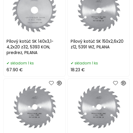
Pílový kotúč SK 140x3,1-
Pílový kotúč SK 150x2,6x20
4,2x20 z32, 5393 KON,
z12, 5391 WZ, PILANA
predrez, PILANA
skladom 1 ks
skladom 1 ks
67.90 €
18.23 €