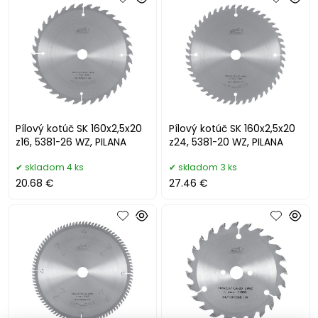
Pílový kotúč SK 160x2,5x20
Pílový kotúč SK 160x2,5x20
z16, 5381-26 WZ, PILANA
z24, 5381-20 WZ, PILANA
skladom 4 ks
skladom 3 ks
20.68 €
27.46 €