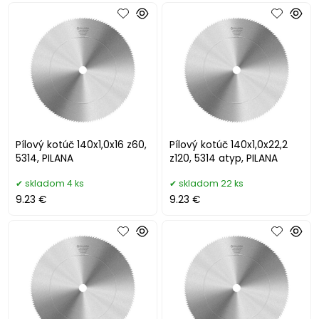
Pílový kotúč 140x1,0x16 z60,
Pílový kotúč 140x1,0x22,2
5314, PILANA
z120, 5314 atyp, PILANA
skladom 4 ks
skladom 22 ks
9.23 €
9.23 €