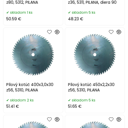
z80, 5312, PILANA
z36, 5311, PILANA, diera 90
skladom 1 ks
skladom 5 ks
50.59 €
48.23 €
Pílový kotúč 400x3,0x30
Pílový kotúč 450x2,2x30
z56, 5310, PILANA
z56, 5310, PILANA
skladom 2 ks
skladom 5 ks
51.41 €
51.65 €