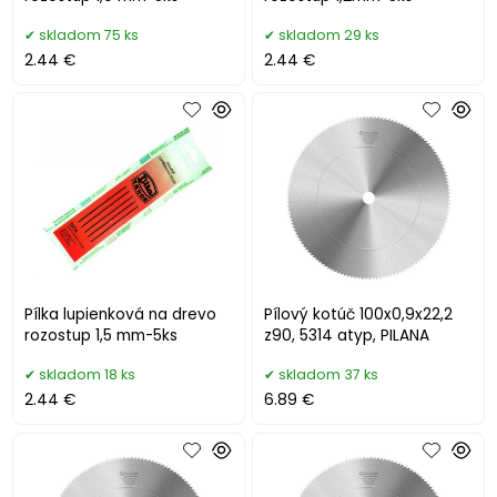
skladom 75 ks
skladom 29 ks
2.44 €
2.44 €
Pílka lupienková na drevo
Pílový kotúč 100x0,9x22,2
rozostup 1,5 mm-5ks
z90, 5314 atyp, PILANA
skladom 18 ks
skladom 37 ks
2.44 €
6.89 €