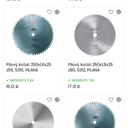
Pílový kotúč 250x1,6x25
Pílový kotúč 250x1,6x25
z56, 5310, PILANA
z80, 5312, PILANA
skladom 3 ks
skladom 1 ks
16.12 €
17.31 €