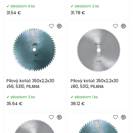
skladom 4 ks
skladom 2 ks
31.54 €
31.78 €
Pílový kotúč 350x2,2x30
Pílový kotúč 350x2,2x30
z56, 5310, PILANA
z80, 5312, PILANA
skladom 3 ks
skladom 1 ks
35.64 €
38.12 €