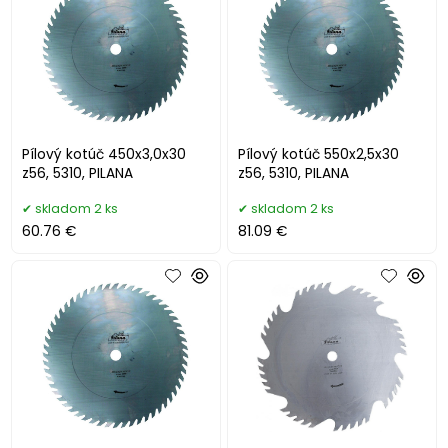
Pílový kotúč 450x3,0x30
Pílový kotúč 550x2,5x30
z56, 5310, PILANA
z56, 5310, PILANA
skladom 2 ks
skladom 2 ks
60.76 €
81.09 €