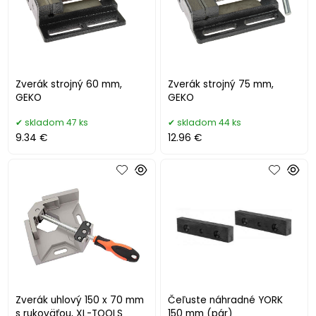
Zverák strojný 60 mm,
Zverák strojný 75 mm,
GEKO
GEKO
skladom 47 ks
skladom 44 ks
9.34 €
12.96 €
Zverák uhlový 150 x 70 mm
Čeľuste náhradné YORK
s rukoväťou, XL-TOOLS
150 mm (pár)