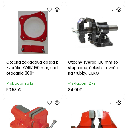
Otočná základová doska k
Otočný zverák 100 mm so
zveráku YORK 150 mm, uhol
stupnicou, čeluste rovné a
otáčania 360°
na trubky, GEKO
skladom 5 ks
skladom 2 ks
50.53 €
84.01 €