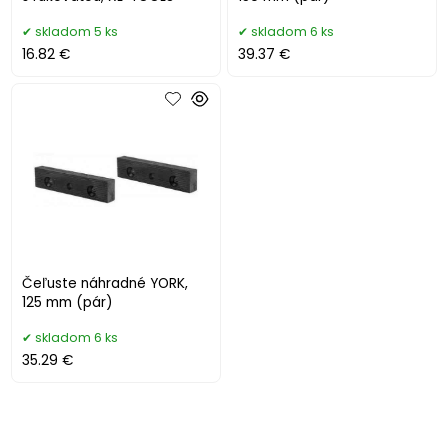
skladom 5 ks
skladom 6 ks
16.82 €
39.37 €
Čeľuste náhradné YORK,
125 mm (pár)
skladom 6 ks
35.29 €