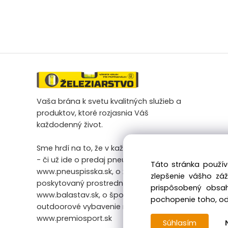
Vaša brána k svetu kvalitných služieb a
produktov, ktoré rozjasnia Váš
každodenný život.
Sme hrdí na to, že v každej našej činnosti
- či už ide o predaj pneumatík na
Táto stránka použív
www.pneuspisska.sk, o železiarsky tovar
zlepšenie vášho zá
poskytovaný prostredníctvom
prispôsobený obsah
www.balastav.sk, o športové a
pochopenie toho, odk
outdoorové vybavenie na
www.premiosport.sk
Súhlasím