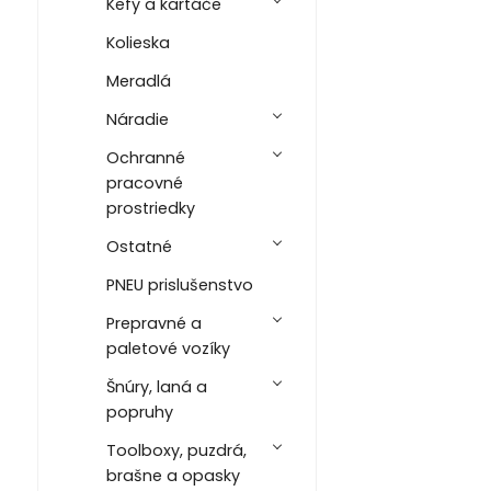
Kefy a kartáče
Kolieska
Meradlá
Náradie
Ochranné
pracovné
prostriedky
Ostatné
PNEU prislušenstvo
Prepravné a
paletové vozíky
Šnúry, laná a
popruhy
Toolboxy, puzdrá,
brašne a opasky