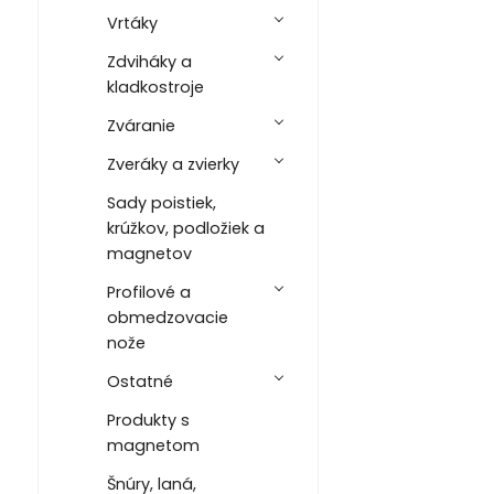
Vrtáky
Zdviháky a
kladkostroje
Zváranie
Zveráky a zvierky
Sady poistiek,
krúžkov, podložiek a
magnetov
Profilové a
obmedzovacie
nože
Ostatné
Produkty s
magnetom
Šnúry, laná,