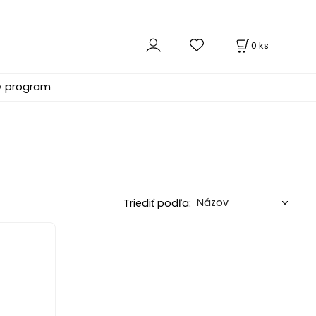
0
ks
ý program
Triediť podľa: