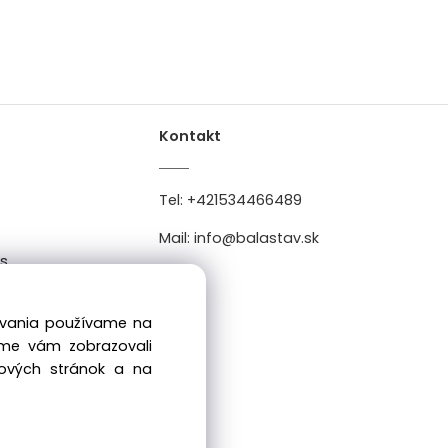
Kontakt
Tel:
+421534466489
Mail:
info@balastav.sk
es
0
dovania používame na
sme vám zobrazovali
bových stránok a na