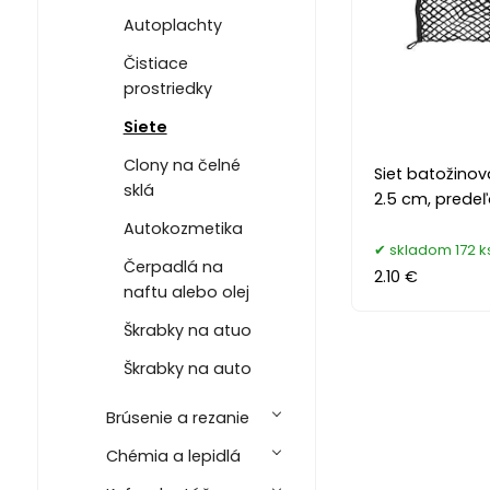
Autoplachty
Čistiace
prostriedky
Siete
Clony na čelné
Siet batožino
sklá
2.5 cm, prede
Autokozmetika
skladom 172 k
Čerpadlá na
2.10 €
naftu alebo olej
Škrabky na atuo
Škrabky na auto
Brúsenie a rezanie
Chémia a lepidlá