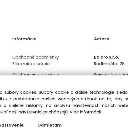
Informácie
Adresa
Obchodné podmienky
Balaro s.r.o.
Zákaznícka sekcia
Radlinského 28
Odstúpenie od zmluvy
Spišská Nová V
Kontakt
Po-Pi: 8:00 - 16:0
a súbory cookies. Súbory cookie a ďalšie technológie sle
žitku z prehliadania našich webových stránok na to, aby 
 a cielené reklamy, na analýzu návštevnosti našich we
iaľ naši návštevníci prichádzajú.
Viac informácií
Nastavenie
Odmietam