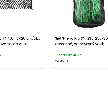
vá TN403, 18x120 cm/oko
Sieť Strend Pro SN-235, 250x3
ľovacia, do auta
ochranná, na prívesný vozík
s
skladom 46 ks
23.96 €