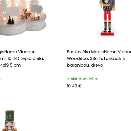
gicHome Vianoce,
Postavička MagicHome Viano
mi, 10 LED teplá biela,
Woodeco, 38cm, Luskáčik s
14x19,5 cm
baranicou, drevo
s
skladom 291 ks
10.49 €