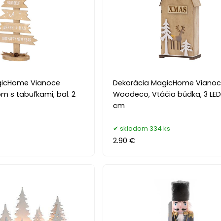
gicHome Vianoce
Dekorácia MagicHome Viano
m s tabuľkami, bal. 2
Woodeco, Vtáčia búdka, 3 LED,
cm
s
skladom 334 ks
2.90 €