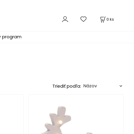
0
ks
ý program
Triediť podľa: