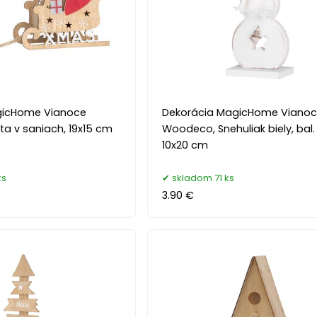
gicHome Vianoce
Dekorácia MagicHome Viano
a v saniach, 19x15 cm
Woodeco, Snehuliak biely, bal. 
10x20 cm
ks
skladom 71 ks
3.90 €