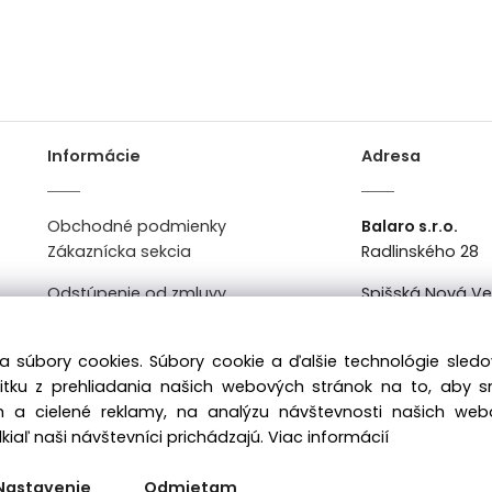
Informácie
Adresa
Obchodné podmienky
Balaro s.r.o.
Zákaznícka sekcia
Radlinského 28
Odstúpenie od zmluvy
Spišská Nová V
Kontakt
Po-Pi: 8:00 - 16:0
a súbory cookies. Súbory cookie a ďalšie technológie sle
žitku z prehliadania našich webových stránok na to, aby 
 a cielené reklamy, na analýzu návštevnosti našich we
iaľ naši návštevníci prichádzajú.
Viac informácií
Nastavenie
Odmietam