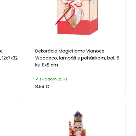
ce
Dekorácia MagicHome Vianoce
 12x7x32
Woodeco, lampáš s pohárikom, bal. 5
ks, 8x8 cm
skladom 25 ks
8.99 €