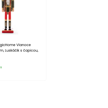
agicHome Vianoce
, Luskáčik s čapicou,
ks