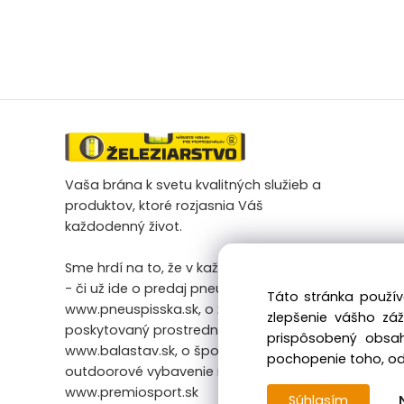
Vaša brána k svetu kvalitných služieb a
produktov, ktoré rozjasnia Váš
každodenný život.
Sme hrdí na to, že v každej našej činnosti
- či už ide o predaj pneumatík na
Táto stránka použív
www.pneuspisska.sk, o železiarsky tovar
zlepšenie vášho zá
poskytovaný prostredníctvom
prispôsobený obsah
www.balastav.sk, o športové a
pochopenie toho, odk
outdoorové vybavenie na
www.premiosport.sk
Súhlasím