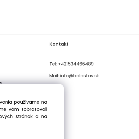
Kontakt
Tel:
+421534466489
Mail:
info@balastav.sk
es
0
dovania používame na
sme vám zobrazovali
bových stránok a na