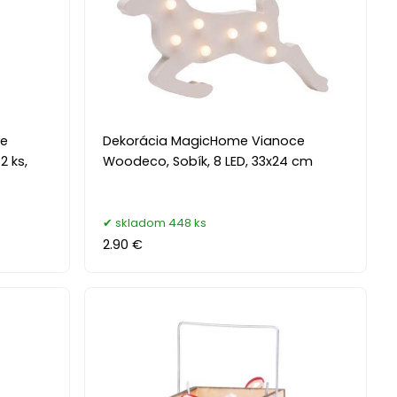
ce
Dekorácia MagicHome Vianoce
2 ks,
Woodeco, Sobík, 8 LED, 33x24 cm
skladom 448 ks
2.90 €