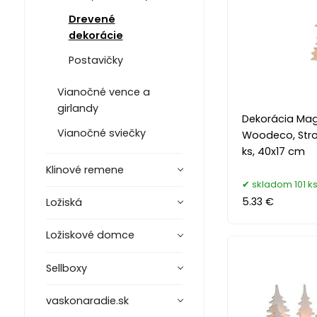
Drevené
dekorácie
Postavičky
Vianočné vence a
girlandy
Dekorácia Ma
Vianočné sviečky
Woodeco, Stro
ks, 40x17 cm
Klinové remene
skladom 101 k
5.33 €
Ložiská
Ložiskové domce
Sellboxy
vaskonaradie.sk